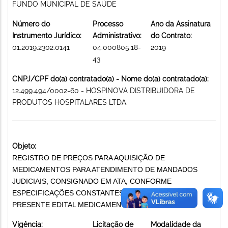
FUNDO MUNICIPAL DE SAÚDE
Número do
Processo
Ano da Assinatura
Instrumento Jurídico:
Administrativo:
do Contrato:
01.2019.2302.0141
04.000805.18-
2019
43
CNPJ/CPF do(a) contratado(a) - Nome do(a) contratado(a):
12.499.494/0002-60 - HOSPINOVA DISTRIBUIDORA DE
PRODUTOS HOSPITALARES LTDA.
Objeto:
REGISTRO DE PREÇOS PARA AQUISIÇÃO DE
MEDICAMENTOS PARA ATENDIMENTO DE MANDADOS
JUDICIAIS, CONSIGNADO EM ATA, CONFORME
ESPECIFICAÇÕES CONSTANTES DO ANEXO I DO
PRESENTE EDITAL MEDICAMENTOS
Vigência:
Licitação de
Modalidade da