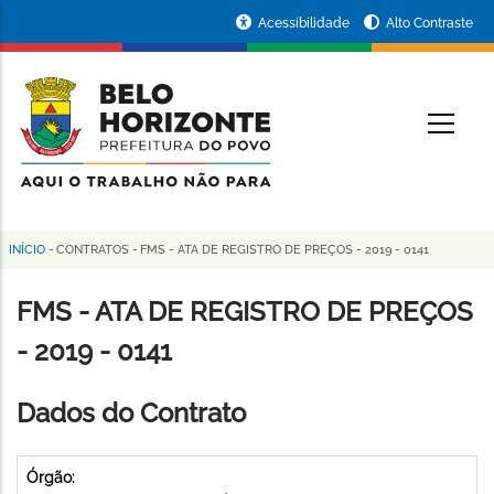
Pular
Portal
Acessibilidade
Alto Contraste
para
da
o
conteúdo
Prefeitura
O
principal
de
Belo
Horizonte
INÍCIO
-
CONTRATOS
-
FMS - ATA DE REGISTRO DE PREÇOS - 2019 - 0141
Trilha
de
FMS - ATA DE REGISTRO DE PREÇOS
navegação
- 2019 - 0141
Dados do Contrato
Órgão: