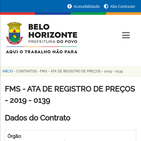
Pular
Portal
Acessibilidade
Alto Contraste
para
da
o
conteúdo
Prefeitura
O
principal
de
Belo
Horizonte
INÍCIO
-
CONTRATOS
-
FMS - ATA DE REGISTRO DE PREÇOS - 2019 - 0139
Trilha
de
FMS - ATA DE REGISTRO DE PREÇOS
navegação
- 2019 - 0139
Dados do Contrato
Órgão: