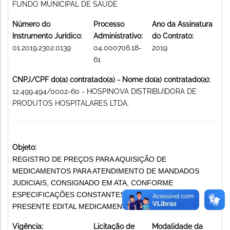
FUNDO MUNICIPAL DE SAÚDE
Número do
Processo
Ano da Assinatura
Instrumento Jurídico:
Administrativo:
do Contrato:
01.2019.2302.0139
04.000706.18-
2019
61
CNPJ/CPF do(a) contratado(a) - Nome do(a) contratado(a):
12.499.494/0002-60 - HOSPINOVA DISTRIBUIDORA DE
PRODUTOS HOSPITALARES LTDA.
Objeto:
REGISTRO DE PREÇOS PARA AQUISIÇÃO DE
MEDICAMENTOS PARA ATENDIMENTO DE MANDADOS
JUDICIAIS, CONSIGNADO EM ATA, CONFORME
ESPECIFICAÇÕES CONSTANTES DO ANEXO I DO
PRESENTE EDITAL MEDICAMENTOS
Vigência:
Licitação de
Modalidade da