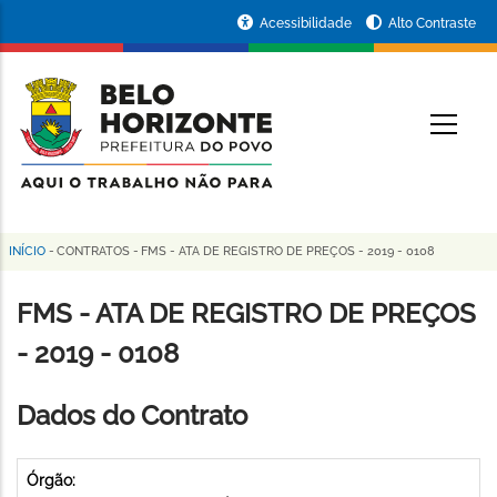
Pular
Portal
Acessibilidade
Alto Contraste
para
da
o
conteúdo
Prefeitura
O
principal
de
Belo
Horizonte
INÍCIO
-
CONTRATOS
-
FMS - ATA DE REGISTRO DE PREÇOS - 2019 - 0108
Trilha
de
FMS - ATA DE REGISTRO DE PREÇOS
navegação
- 2019 - 0108
Dados do Contrato
Órgão: