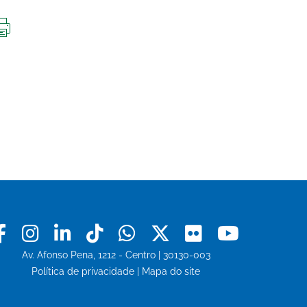
IMPRIMIR
ESTA
PÁGINA
Facebook
Instagram
Linkedin
Tiktok
Whatsapp
X
Flickr
Youtu
Av. Afonso Pena, 1212 - Centro | 30130-003
Política de privacidade
|
Mapa do site