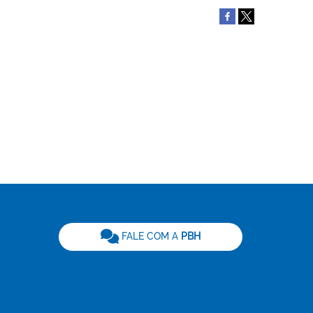
be
FALE COM A
PBH