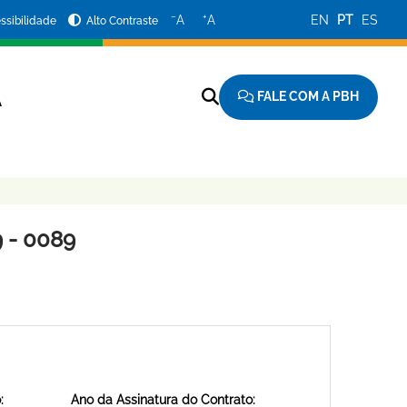
−
+
A
A
EN
PT
ES
ssibilidade
Alto Contraste
FALE COM A PBH
A
 - 0089
:
Ano da Assinatura do Contrato: