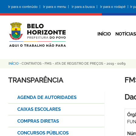
Pular
Ir para o conteúdo |
Ir para o menu |
Ir para a busca |
Ir para o rodapé |
Ir 
para
o
conteúdo
principal
INÍCIO
NOTÍCIAS
INÍCIO
-
CONTRATOS
-
FMS - ATA DE REGISTRO DE PREÇOS - 2019 - 0089
Trilha
de
FMS
TRANSPARÊNCIA
navegação
Dad
AGENDA DE AUTORIDADES
CAIXAS ESCOLARES
Órg
COMPRAS DIRETAS
FUN
CONCURSOS PÚBLICOS
Núme