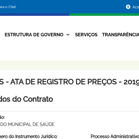
Portal
para o Chat
Ace
da
Prefeitura
ESTRUTURA DE GOVERNO
SERVIÇOS
TRANSPARÊNCI
Navegação
de
Principal
Belo
Horizonte
 - ATA DE REGISTRO DE PREÇOS - 2019
os do Contrato
ão:
DO MUNICIPAL DE SAÚDE
ro do Instrumento Jurídico:
Processo Administrativo