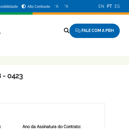
−
+
A
A
EN
PT
ES
ssibilidade
Alto Contraste
FALE COM A PBH
A
 - 0423
:
Ano da Assinatura do Contrato: