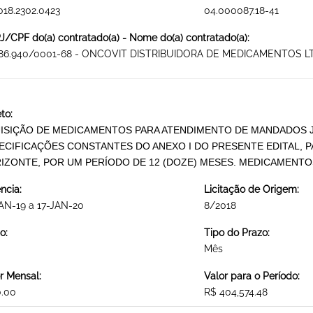
018.2302.0423
04.000087.18-41
/CPF do(a) contratado(a) - Nome do(a) contratado(a):
586.940/0001-68 - ONCOVIT DISTRIBUIDORA DE MEDICAMENTOS L
to:
ISIÇÃO DE MEDICAMENTOS PARA ATENDIMENTO DE MANDADOS J
ECIFICAÇÕES CONSTANTES DO ANEXO I DO PRESENTE EDITAL, 
IZONTE, POR UM PERÍODO DE 12 (DOZE) MESES. MEDICAMENTO
ncia:
Licitação de Origem:
AN-19 a 17-JAN-20
8/2018
o:
Tipo do Prazo:
Mês
r Mensal:
Valor para o Período:
0.00
R$ 404,574.48