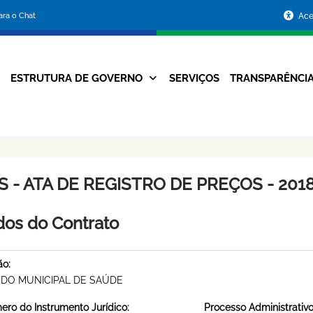
Portal
para o Chat
Ace
da
Prefeitura
ESTRUTURA DE GOVERNO
SERVIÇOS
TRANSPARÊNCI
Navegação
de
Principal
Belo
Horizonte
 - ATA DE REGISTRO DE PREÇOS - 2018
os do Contrato
ão:
DO MUNICIPAL DE SAÚDE
ro do Instrumento Jurídico:
Processo Administrativo