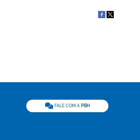
be
FALE COM A
PBH