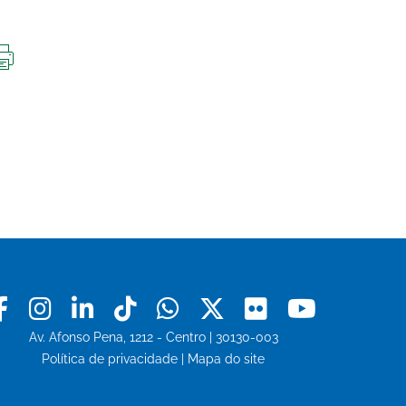
IMPRIMIR
ESTA
PÁGINA
Facebook
Instagram
Linkedin
Tiktok
Whatsapp
X
Flickr
Youtu
Av. Afonso Pena, 1212 - Centro | 30130-003
Política de privacidade
|
Mapa do site