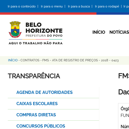
Pular
Ir para o conteúdo |
Ir para o menu |
Ir para a busca |
Ir para o rodapé |
Ir 
para
o
conteúdo
principal
INÍCIO
NOTÍCIAS
INÍCIO
-
CONTRATOS
-
FMS - ATA DE REGISTRO DE PREÇOS - 2018 - 0423
Trilha
de
FMS
TRANSPARÊNCIA
navegação
Dad
AGENDA DE AUTORIDADES
CAIXAS ESCOLARES
Órg
COMPRAS DIRETAS
FUN
CONCURSOS PÚBLICOS
Núme