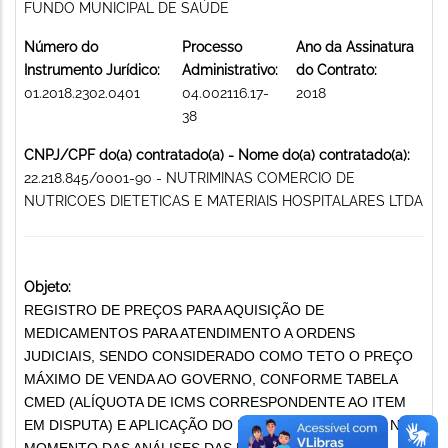
FUNDO MUNICIPAL DE SAÚDE
Número do
Processo
Ano da Assinatura
Instrumento Jurídico:
Administrativo:
do Contrato:
01.2018.2302.0401
04.002116.17-
2018
38
CNPJ/CPF do(a) contratado(a) - Nome do(a) contratado(a):
22.218.845/0001-90 - NUTRIMINAS COMERCIO DE
NUTRICOES DIETETICAS E MATERIAIS HOSPITALARES LTDA
Objeto:
REGISTRO DE PREÇOS PARA AQUISIÇÃO DE
MEDICAMENTOS PARA ATENDIMENTO A ORDENS
JUDICIAIS, SENDO CONSIDERADO COMO TETO O PREÇO
MÁXIMO DE VENDA AO GOVERNO, CONFORME TABELA
CMED (ALÍQUOTA DE ICMS CORRESPONDENTE AO ITEM
EM DISPUTA) E APLICAÇÃO DO PERCENTUAL DO CAP NO
MOMENTO DAS ANÁLISES DAS PROPOSTAS, PARA