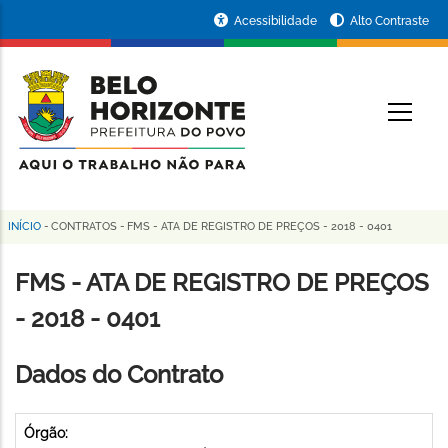
Pular
Portal
Acessibilidade
Alto Contraste
para
da
o
conteúdo
Prefeitura
O
principal
de
Belo
Horizonte
INÍCIO
-
CONTRATOS
-
FMS - ATA DE REGISTRO DE PREÇOS - 2018 - 0401
Trilha
de
FMS - ATA DE REGISTRO DE PREÇOS
navegação
- 2018 - 0401
Dados do Contrato
Órgão: