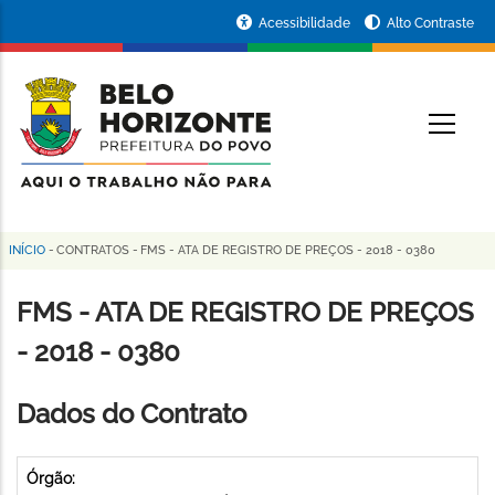
Pular
Portal
Acessibilidade
Alto Contraste
para
da
o
conteúdo
Prefeitura
O
principal
de
Belo
Horizonte
INÍCIO
-
CONTRATOS
-
FMS - ATA DE REGISTRO DE PREÇOS - 2018 - 0380
Trilha
de
FMS - ATA DE REGISTRO DE PREÇOS
navegação
- 2018 - 0380
Dados do Contrato
Órgão: