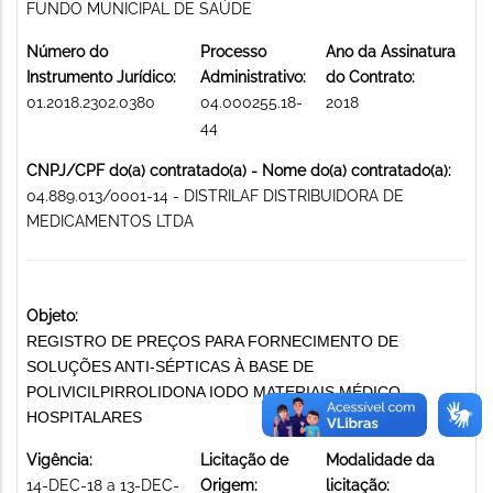
FUNDO MUNICIPAL DE SAÚDE
Número do
Processo
Ano da Assinatura
Instrumento Jurídico:
Administrativo:
do Contrato:
01.2018.2302.0380
04.000255.18-
2018
44
CNPJ/CPF do(a) contratado(a) - Nome do(a) contratado(a):
04.889.013/0001-14 - DISTRILAF DISTRIBUIDORA DE
MEDICAMENTOS LTDA
Objeto:
REGISTRO DE PREÇOS PARA FORNECIMENTO DE
SOLUÇÕES ANTI-SÉPTICAS À BASE DE
POLIVICILPIRROLIDONA IODO MATERIAIS MÉDICO-
HOSPITALARES
Vigência:
Licitação de
Modalidade da
14-DEC-18 a 13-DEC-
Origem:
licitação: