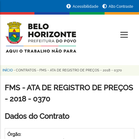
Pular
Portal
Acessibilidade
Alto Contraste
para
da
o
conteúdo
Prefeitura
O
principal
de
Belo
Horizonte
INÍCIO
-
CONTRATOS
-
FMS - ATA DE REGISTRO DE PREÇOS - 2018 - 0370
Trilha
de
FMS - ATA DE REGISTRO DE PREÇOS
navegação
- 2018 - 0370
Dados do Contrato
Órgão: