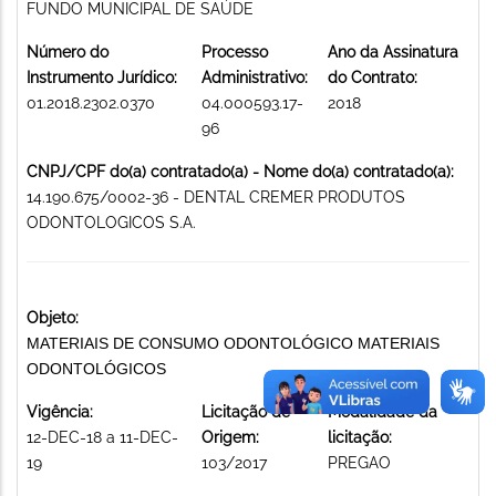
FUNDO MUNICIPAL DE SAÚDE
Número do
Processo
Ano da Assinatura
Instrumento Jurídico:
Administrativo:
do Contrato:
01.2018.2302.0370
04.000593.17-
2018
96
CNPJ/CPF do(a) contratado(a) - Nome do(a) contratado(a):
14.190.675/0002-36 - DENTAL CREMER PRODUTOS
ODONTOLOGICOS S.A.
Objeto:
MATERIAIS DE CONSUMO ODONTOLÓGICO MATERIAIS
ODONTOLÓGICOS
Vigência:
Licitação de
Modalidade da
12-DEC-18 a 11-DEC-
Origem:
licitação:
19
103/2017
PREGAO