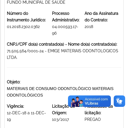
FUNDO MUNICIPAL DE SAÚDE
Número do
Processo
Ano da Assinatura
Instrumento Jurídico:
Administrativo:
do Contrato:
01.2018.2302.0362
04.000593.17-
2018
96
CNPJ/CPF do(a) contratado(a) - Nome do(a) contratado(a):
71.505.564/0001-24 - EMIGE MATERIAIS ODONTOLOGICOS
LTDA.
Objeto:
MATERIAIS DE CONSUMO ODONTOLÓGICO MATERIAIS
ODONTOLÓGICOS
Vigência:
Licitação de
Modalidade da
12-DEC-18 a 11-DEC-
Origem:
licitação:
19
103/2017
PREGAO