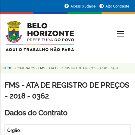
Pular
Portal
Acessibilidade
Alto Contraste
para
da
o
conteúdo
Prefeitura
O
principal
de
Belo
Horizonte
INÍCIO
-
CONTRATOS
-
FMS - ATA DE REGISTRO DE PREÇOS - 2018 - 0362
Trilha
de
FMS - ATA DE REGISTRO DE PREÇOS
navegação
- 2018 - 0362
Dados do Contrato
Órgão: