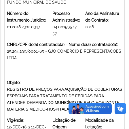
FUNDO MUNICIPAL DE SAÚDE
Número do
Processo
Ano da Assinatura
Instrumento Jurídico:
Administrativo:
do Contrato:
01.2018.2302.0347
04.001595.17-
2018
57
CNPJ/CPF do(a) contratado(a) - Nome do(a) contratado(a):
25.294.299/0001-65 - GJO COMERCIO E REPRESENTACOES
LTDA
Objeto:
REGISTRO DE PREÇOS PARA AQUISIÇÃO DE COBERTURAS
ESPECIAIS PARA TRATAMENTO DE FERIDAS PARA
ATENDER DEMANDA DO MUNICÍPIO DE BELO HORIZONTE
MATERIAIS MÉDICO-HOSPITALARES
Vigência:
Licitação de
Modalidade da
12-DEC-18 a 11-DEC-
Origem:
licitação: