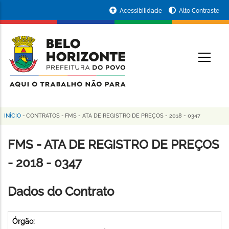
Pular
Portal
Acessibilidade
Alto Contraste
para
da
o
conteúdo
Prefeitura
O
principal
de
Belo
Horizonte
INÍCIO
-
CONTRATOS
-
FMS - ATA DE REGISTRO DE PREÇOS - 2018 - 0347
Trilha
de
FMS - ATA DE REGISTRO DE PREÇOS
navegação
- 2018 - 0347
Dados do Contrato
Órgão: