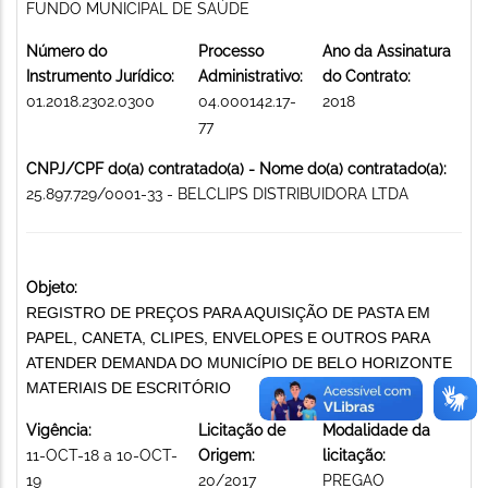
FUNDO MUNICIPAL DE SAÚDE
Número do
Processo
Ano da Assinatura
Instrumento Jurídico:
Administrativo:
do Contrato:
01.2018.2302.0300
04.000142.17-
2018
77
CNPJ/CPF do(a) contratado(a) - Nome do(a) contratado(a):
25.897.729/0001-33 - BELCLIPS DISTRIBUIDORA LTDA
Objeto:
REGISTRO DE PREÇOS PARA AQUISIÇÃO DE PASTA EM
PAPEL, CANETA, CLIPES, ENVELOPES E OUTROS PARA
ATENDER DEMANDA DO MUNICÍPIO DE BELO HORIZONTE
MATERIAIS DE ESCRITÓRIO
Vigência:
Licitação de
Modalidade da
11-OCT-18 a 10-OCT-
Origem:
licitação:
19
20/2017
PREGAO