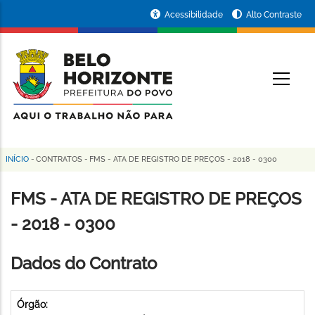
Pular
Portal
Acessibilidade
Alto Contraste
para
da
o
conteúdo
Prefeitura
O
principal
de
Belo
Horizonte
INÍCIO
-
CONTRATOS
-
FMS - ATA DE REGISTRO DE PREÇOS - 2018 - 0300
Trilha
de
FMS - ATA DE REGISTRO DE PREÇOS
navegação
- 2018 - 0300
Dados do Contrato
Órgão: