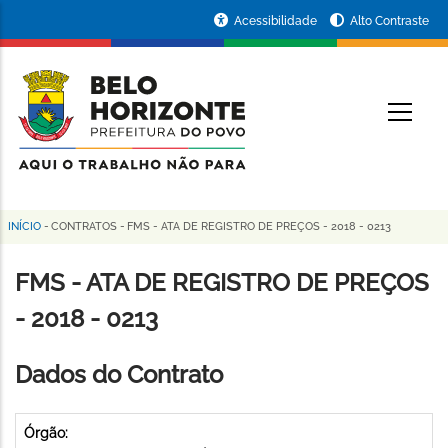
Pular
Portal
Acessibilidade
Alto Contraste
para
da
o
conteúdo
Prefeitura
O
principal
de
Belo
Horizonte
INÍCIO
-
CONTRATOS
-
FMS - ATA DE REGISTRO DE PREÇOS - 2018 - 0213
Trilha
de
FMS - ATA DE REGISTRO DE PREÇOS
navegação
- 2018 - 0213
Dados do Contrato
Órgão: