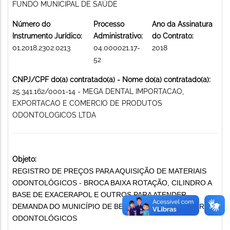
FUNDO MUNICIPAL DE SAÚDE
Número do
Processo
Ano da Assinatura
Instrumento Jurídico:
Administrativo:
do Contrato:
01.2018.2302.0213
04.000021.17-
2018
52
CNPJ/CPF do(a) contratado(a) - Nome do(a) contratado(a):
25.341.162/0001-14 - MEGA DENTAL IMPORTACAO,
EXPORTACAO E COMERCIO DE PRODUTOS
ODONTOLOGICOS LTDA
Objeto:
REGISTRO DE PREÇOS PARA AQUISIÇÃO DE MATERIAIS
ODONTOLÓGICOS - BROCA BAIXA ROTAÇÃO, CILINDRO A
BASE DE EXACERAPOL E OUTROS PARA ATENDER
DEMANDA DO MUNICÍPIO DE BELO HORIZONTE MATERIAIS
ODONTOLÓGICOS