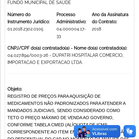
FUNDO MUNICIPAL DE SAÚDE
Número do
Processo
Ano da Assinatura
Instrumento Jurídico:
Administrativo:
do Contrato:
01.2018.2302.0105
04.000004.17-
2018
33
CNPJ/CPF do(a) contratado(a) - Nome do(a) contratado(a):
04.027.894/0003-26 - DUPATRI HOSPITALAR COMERCIO,
IMPORTACAO E EXPORTACAO LTDA.
Objeto:
REGISTRO DE PREÇOS PARA AQUISIÇÃO DE
MEDICAMENTOS NÃO PADRONIZADOS PARA ATENDER A
MANDADOS JUDICIAIS, SENDO CONSIDERADO COMO
TETO O PREÇO MÁXIMO DE VENDA AO GOVERNO,
CONFORME TABELA CMED (ALÍQUOTA DE ICMS
CORRESPONDENTE AO ITEM EM DISPUTA) E APLICAÇÃO
DO PERCENTUAL DO CAP NO MOMENTO DA ANÁLISE DAS