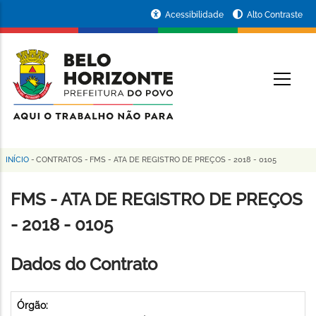
Pular
Portal
Acessibilidade
Alto Contraste
para
da
o
conteúdo
Prefeitura
O
principal
de
Belo
Horizonte
INÍCIO
-
CONTRATOS
-
FMS - ATA DE REGISTRO DE PREÇOS - 2018 - 0105
Trilha
de
FMS - ATA DE REGISTRO DE PREÇOS
navegação
- 2018 - 0105
Dados do Contrato
Órgão: