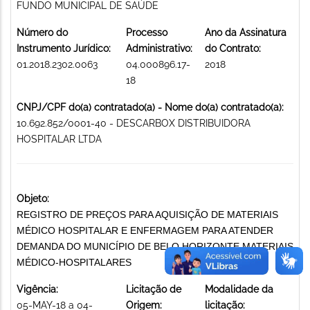
FUNDO MUNICIPAL DE SAÚDE
Número do
Processo
Ano da Assinatura
Instrumento Jurídico:
Administrativo:
do Contrato:
01.2018.2302.0063
04.000896.17-
2018
18
CNPJ/CPF do(a) contratado(a) - Nome do(a) contratado(a):
10.692.852/0001-40 - DESCARBOX DISTRIBUIDORA
HOSPITALAR LTDA
Objeto:
REGISTRO DE PREÇOS PARA AQUISIÇÃO DE MATERIAIS
MÉDICO HOSPITALAR E ENFERMAGEM PARA ATENDER
DEMANDA DO MUNICÍPIO DE BELO HORIZONTE MATERIAIS
MÉDICO-HOSPITALARES
Vigência:
Licitação de
Modalidade da
05-MAY-18 a 04-
Origem:
licitação: