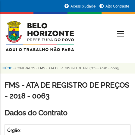
Pular
Portal
Acessibilidade
Alto Contraste
para
da
o
conteúdo
Prefeitura
O
principal
de
Belo
Horizonte
INÍCIO
-
CONTRATOS
-
FMS - ATA DE REGISTRO DE PREÇOS - 2018 - 0063
Trilha
de
FMS - ATA DE REGISTRO DE PREÇOS
navegação
- 2018 - 0063
Dados do Contrato
Órgão: