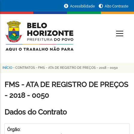
Pular
Portal
Acessibilidade
Alto Contraste
para
da
o
conteúdo
Prefeitura
O
principal
de
Belo
Horizonte
INÍCIO
-
CONTRATOS
-
FMS - ATA DE REGISTRO DE PREÇOS - 2018 - 0050
Trilha
de
FMS - ATA DE REGISTRO DE PREÇOS
navegação
- 2018 - 0050
Dados do Contrato
Órgão: