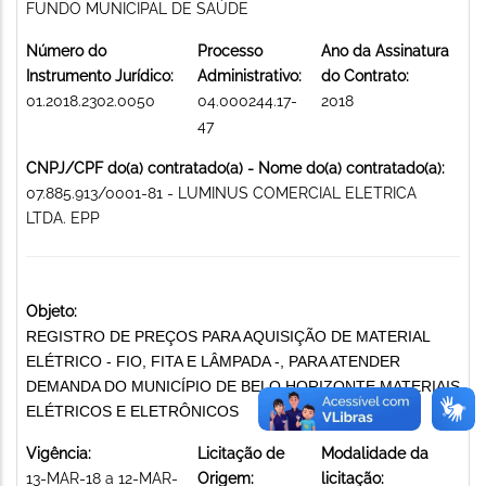
FUNDO MUNICIPAL DE SAÚDE
Número do
Processo
Ano da Assinatura
Instrumento Jurídico:
Administrativo:
do Contrato:
01.2018.2302.0050
04.000244.17-
2018
47
CNPJ/CPF do(a) contratado(a) - Nome do(a) contratado(a):
07.885.913/0001-81 - LUMINUS COMERCIAL ELETRICA
LTDA. EPP
Objeto:
REGISTRO DE PREÇOS PARA AQUISIÇÃO DE MATERIAL
ELÉTRICO - FIO, FITA E LÂMPADA -, PARA ATENDER
DEMANDA DO MUNICÍPIO DE BELO HORIZONTE MATERIAIS
ELÉTRICOS E ELETRÔNICOS
Vigência:
Licitação de
Modalidade da
13-MAR-18 a 12-MAR-
Origem:
licitação: