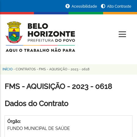
Pular
Portal
Acessibilidade
Alto Contraste
para
da
o
conteúdo
Prefeitura
O
principal
de
Belo
Horizonte
INÍCIO
-
CONTRATOS
-
FMS - AQUISIÇÃO - 2023 - 0618
Trilha
de
FMS - AQUISIÇÃO - 2023 - 0618
navegação
Dados do Contrato
Órgão:
FUNDO MUNICIPAL DE SAÚDE