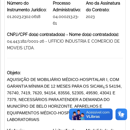
Número do
Processo
Ano da Assinatura
Instrumento Jurídico:
Administrativo:
do Contrato:
01.2023.2302.0618
04.000213.23-
2023
61
CNPJ/CPF do(a) contratado(a) - Nome do(a) contratado(a):
04.443.182/0001-26 - UFFICIO INDUSTRIA E COMERCIO DE
MOVEIS LTDA.
Objeto:
AQUISIÇÃO DE MOBILIÁRIO MÉDICO-HOSPITALAR I, COM
GARANTIA MÍNIMA DE 12 MESES PARA OS SICAM¿S 54194,
76740, 7419, 7620, 94154, 83556, 52305, 49590, 43041 E
7379, NECESSÁRIOS PARA ATENDER A DEMANDA DO
MUNICÍPIO DE BELO HORIZONTE. APARELHOS E
EQUIPAMENTOS MÉDICO-HOSPITALARES E
LABORATORIAIS