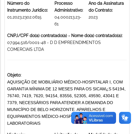
Número do
Processo
Ano da Assinatura
Instrumento Jurídico:
Administrativo:
do Contrato:
01.2023.2302.0615
04.000213.23-
2023
61
CNPJ/CPF do(a) contratado(a) - Nome do(a) contratado(a):
07.994.516/0001-48 - D D EMPREENDIMENTOS
COMERCIAIS LTDA
Objeto:
AQUISIÇÃO DE MOBILIÁRIO MÉDICO-HOSPITALAR I, COM
GARANTIA MÍNIMA DE 12 MESES PARA OS SICAM¿S 54194,
76740, 7419, 7620, 94154, 83556, 52305, 49590, 43041 E
7379, NECESSÁRIOS PARA ATENDER A DEMANDA DO
MUNICÍPIO DE BELO HORIZONTE. APARELHOS E
EQUIPAMENTOS MÉDICO-HOSPITALARES E
LABORATORIAIS