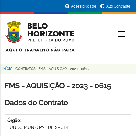
Pular
Portal
Acessibilidade
Alto Contraste
para
da
o
conteúdo
Prefeitura
O
principal
de
Belo
Horizonte
INÍCIO
-
CONTRATOS
-
FMS - AQUISIÇÃO - 2023 - 0615
Trilha
de
FMS - AQUISIÇÃO - 2023 - 0615
navegação
Dados do Contrato
Órgão:
FUNDO MUNICIPAL DE SAÚDE