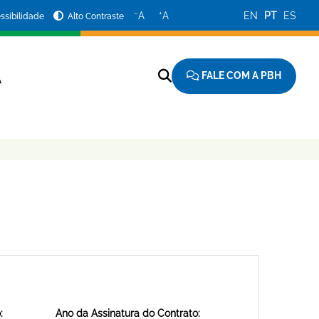
−
+
A
A
EN
PT
ES
ssibilidade
Alto Contraste
FALE COM A PBH
A
:
Ano da Assinatura do Contrato: