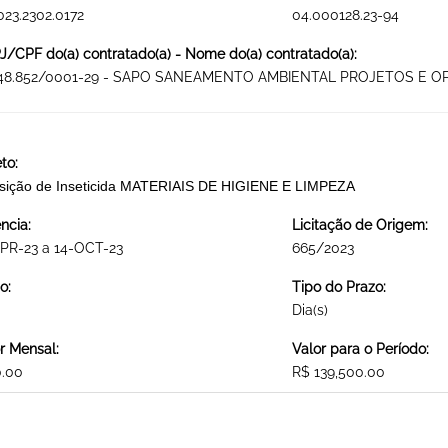
023.2302.0172
04.000128.23-94
/CPF do(a) contratado(a) - Nome do(a) contratado(a):
548.852/0001-29 - SAPO SANEAMENTO AMBIENTAL PROJETOS E 
to:
sição de Inseticida MATERIAIS DE HIGIENE E LIMPEZA
ncia:
Licitação de Origem:
PR-23 a 14-OCT-23
665/2023
o:
Tipo do Prazo:
Dia(s)
r Mensal:
Valor para o Período:
0.00
R$ 139,500.00