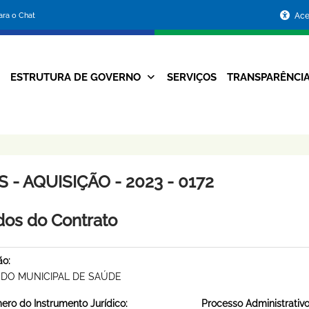
Portal
para o Chat
Ace
da
Prefeitura
ESTRUTURA DE GOVERNO
SERVIÇOS
TRANSPARÊNCI
Navegação
de
Principal
Belo
Horizonte
 - AQUISIÇÃO - 2023 - 0172
os do Contrato
ão:
DO MUNICIPAL DE SAÚDE
ro do Instrumento Jurídico:
Processo Administrativo