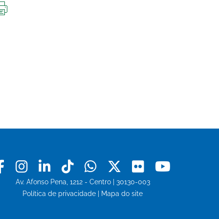
IMPRIMIR
ESTA
PÁGINA
Facebook
Instagram
Linkedin
Tiktok
Whatsapp
X
Flickr
Youtu
Av. Afonso Pena, 1212 - Centro | 30130-003
Política de privacidade
|
Mapa do site