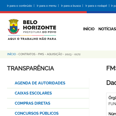
Pular
Ir para o conteúdo |
Ir para o menu |
Ir para a busca |
Ir para o rodapé |
Ir 
para
o
conteúdo
principal
INÍCIO
NOTÍCIAS
INÍCIO
-
CONTRATOS
-
FMS - AQUISIÇÃO - 2023 - 0172
Trilha
de
FMS
TRANSPARÊNCIA
navegação
Dad
AGENDA DE AUTORIDADES
CAIXAS ESCOLARES
Órg
COMPRAS DIRETAS
FUN
CONCURSOS PÚBLICOS
Núme