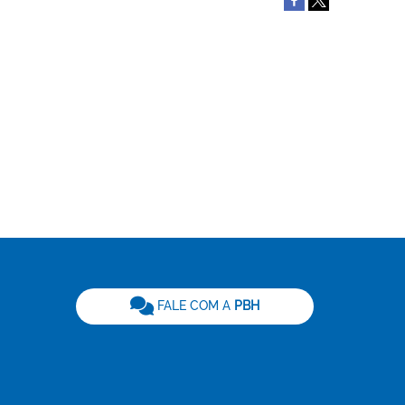
be
FALE COM A
PBH