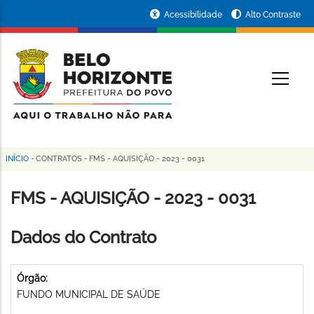
Pular
Portal
Acessibilidade
Alto Contraste
para
da
o
conteúdo
Prefeitura
O
principal
de
Belo
Horizonte
INÍCIO
-
CONTRATOS
-
FMS - AQUISIÇÃO - 2023 - 0031
Trilha
de
FMS - AQUISIÇÃO - 2023 - 0031
navegação
Dados do Contrato
Órgão:
FUNDO MUNICIPAL DE SAÚDE