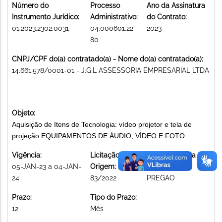
Número do
Processo
Ano da Assinatura
Instrumento Jurídico:
Administrativo:
do Contrato:
01.2023.2302.0031
04.000601.22-
2023
80
CNPJ/CPF do(a) contratado(a) - Nome do(a) contratado(a):
14.661.578/0001-01 - J.G.L ASSESSORIA EMPRESARIAL LTDA
Objeto:
Aquisição de Itens de Tecnologia: vídeo projetor e tela de
projeção EQUIPAMENTOS DE ÁUDIO, VÍDEO E FOTO
Vigência:
Licitação de
Modalidade da
05-JAN-23 a 04-JAN-
Origem:
licitação:
24
83/2022
PREGAO
Prazo:
Tipo do Prazo:
12
Mês