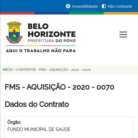
Pular
Portal
Acessibilidade
Alto Contraste
para
da
o
conteúdo
Prefeitura
O
principal
de
Belo
Horizonte
INÍCIO
-
CONTRATOS
-
FMS - AQUISIÇÃO - 2020 - 0070
Trilha
de
FMS - AQUISIÇÃO - 2020 - 0070
navegação
Dados do Contrato
Órgão:
FUNDO MUNICIPAL DE SAÚDE