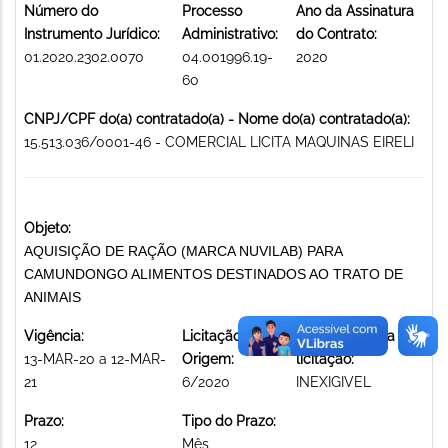
Número do
Processo
Ano da Assinatura
Instrumento Jurídico:
Administrativo:
do Contrato:
01.2020.2302.0070
04.001996.19-
2020
60
CNPJ/CPF do(a) contratado(a) - Nome do(a) contratado(a):
15.513.036/0001-46 - COMERCIAL LICITA MAQUINAS EIRELI
Objeto:
AQUISIÇÃO DE RAÇÃO (MARCA NUVILAB) PARA
CAMUNDONGO ALIMENTOS DESTINADOS AO TRATO DE
ANIMAIS
Vigência:
Licitação de
Modalidade da
13-MAR-20 a 12-MAR-
Origem:
licitação:
21
6/2020
INEXIGIVEL
Prazo:
Tipo do Prazo:
12
Mês