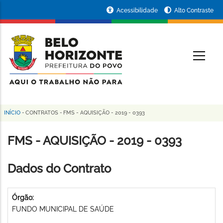
Pular
Portal
Acessibilidade
Alto Contraste
para
da
o
conteúdo
Prefeitura
O
principal
de
Belo
Horizonte
INÍCIO
-
CONTRATOS
-
FMS - AQUISIÇÃO - 2019 - 0393
Trilha
de
FMS - AQUISIÇÃO - 2019 - 0393
navegação
Dados do Contrato
Órgão:
FUNDO MUNICIPAL DE SAÚDE