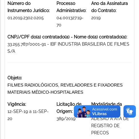
Número do
Processo
Ano da Assinatura
Instrumento Jurídico:
Administrativo:
do Contrato:
01.2019.2302.0205
04.001327.19-
2019
70
CNPJ/CPF do(a) contratado(a) - Nome do(a) contratado(a):
33.255.787/0001-91 - IBF INDUSTRIA BRASILEIRA DE FILMES
S/A
Objeto:
FILMES RADIOLÓGICOS, REVELADORES E FIXADORES
MATERIAIS MÉDICO-HOSPITALARES
Vigência:
Licitação de
Modalidade da
12-SEP-19 a 11-SEP-
Origem:
licitação:
20
389/2019
ADESAO A ATA DE
REGISTRO DE
PRECOS