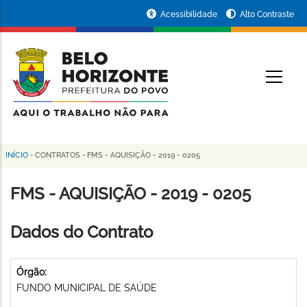
Pular
Portal
Acessibilidade
Alto Contraste
para
da
o
conteúdo
Prefeitura
O
principal
de
Belo
Horizonte
INÍCIO
-
CONTRATOS
-
FMS - AQUISIÇÃO - 2019 - 0205
Trilha
de
FMS - AQUISIÇÃO - 2019 - 0205
navegação
Dados do Contrato
Órgão:
FUNDO MUNICIPAL DE SAÚDE