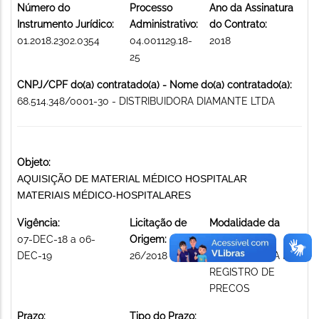
Número do
Processo
Ano da Assinatura
Instrumento Jurídico:
Administrativo:
do Contrato:
01.2018.2302.0354
04.001129.18-
2018
25
CNPJ/CPF do(a) contratado(a) - Nome do(a) contratado(a):
68.514.348/0001-30 - DISTRIBUIDORA DIAMANTE LTDA
Objeto:
AQUISIÇÃO DE MATERIAL MÉDICO HOSPITALAR
MATERIAIS MÉDICO-HOSPITALARES
Vigência:
Licitação de
Modalidade da
07-DEC-18 a 06-
Origem:
licitação:
DEC-19
26/2018
ADESAO A ATA DE
REGISTRO DE
PRECOS
Prazo:
Tipo do Prazo: