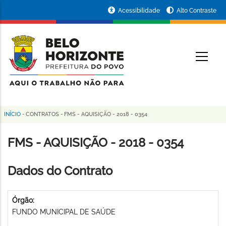
Pular
Portal
Acessibilidade
Alto Contraste
para
da
o
conteúdo
Prefeitura
O
principal
de
Belo
Horizonte
INÍCIO
-
CONTRATOS
-
FMS - AQUISIÇÃO - 2018 - 0354
Trilha
de
FMS - AQUISIÇÃO - 2018 - 0354
navegação
Dados do Contrato
Órgão:
FUNDO MUNICIPAL DE SAÚDE