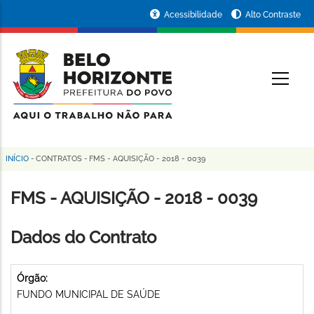
Pular
Portal
Acessibilidade
Alto Contraste
para
da
o
conteúdo
Prefeitura
O
principal
de
Belo
Horizonte
INÍCIO
-
CONTRATOS
-
FMS - AQUISIÇÃO - 2018 - 0039
Trilha
de
FMS - AQUISIÇÃO - 2018 - 0039
navegação
Dados do Contrato
Órgão:
FUNDO MUNICIPAL DE SAÚDE