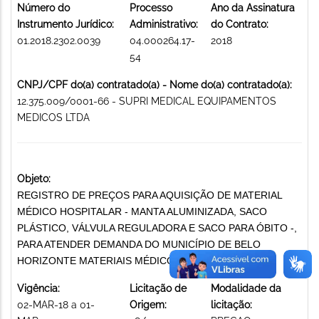
Número do
Processo
Ano da Assinatura
Instrumento Jurídico:
Administrativo:
do Contrato:
01.2018.2302.0039
04.000264.17-
2018
54
CNPJ/CPF do(a) contratado(a) - Nome do(a) contratado(a):
12.375.009/0001-66 - SUPRI MEDICAL EQUIPAMENTOS
MEDICOS LTDA
Objeto:
REGISTRO DE PREÇOS PARA AQUISIÇÃO DE MATERIAL
MÉDICO HOSPITALAR - MANTA ALUMINIZADA, SACO
PLÁSTICO, VÁLVULA REGULADORA E SACO PARA ÓBITO -,
PARA ATENDER DEMANDA DO MUNICÍPIO DE BELO
HORIZONTE MATERIAIS MÉDICO-HOSPITALARES
Vigência:
Licitação de
Modalidade da
02-MAR-18 a 01-
Origem:
licitação: