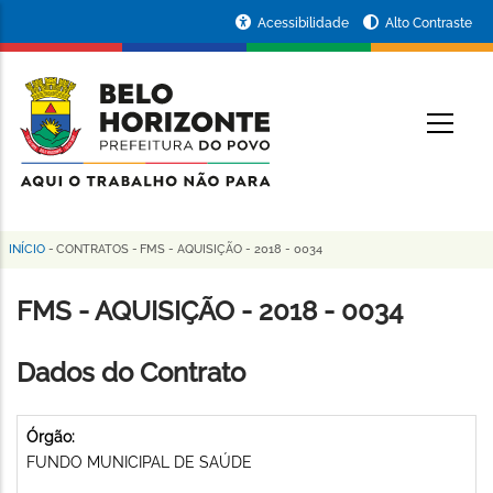
Pular
Portal
Acessibilidade
Alto Contraste
para
da
o
conteúdo
Prefeitura
O
principal
de
Belo
Horizonte
INÍCIO
-
CONTRATOS
-
FMS - AQUISIÇÃO - 2018 - 0034
Trilha
de
FMS - AQUISIÇÃO - 2018 - 0034
navegação
Dados do Contrato
Órgão:
FUNDO MUNICIPAL DE SAÚDE