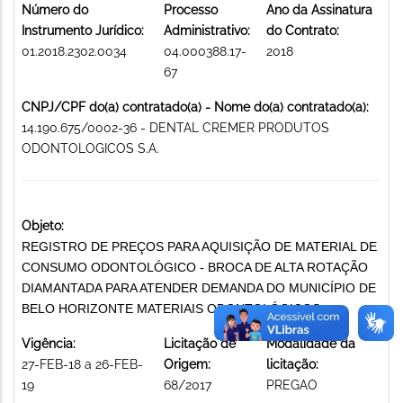
Número do
Processo
Ano da Assinatura
Instrumento Jurídico:
Administrativo:
do Contrato:
01.2018.2302.0034
04.000388.17-
2018
67
CNPJ/CPF do(a) contratado(a) - Nome do(a) contratado(a):
14.190.675/0002-36 - DENTAL CREMER PRODUTOS
ODONTOLOGICOS S.A.
Objeto:
REGISTRO DE PREÇOS PARA AQUISIÇÃO DE MATERIAL DE
CONSUMO ODONTOLÓGICO - BROCA DE ALTA ROTAÇÃO
DIAMANTADA PARA ATENDER DEMANDA DO MUNICÍPIO DE
BELO HORIZONTE MATERIAIS ODONTOLÓGICOS
Vigência:
Licitação de
Modalidade da
27-FEB-18 a 26-FEB-
Origem:
licitação:
19
68/2017
PREGAO