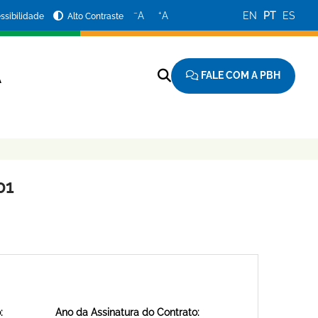
−
+
A
A
EN
PT
ES
ssibilidade
Alto Contraste
FALE COM A PBH
A
01
:
Ano da Assinatura do Contrato: