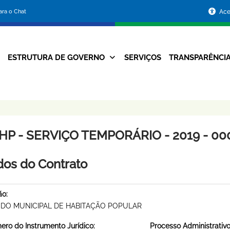
Portal
para o Chat
Ace
da
Prefeitura
ESTRUTURA DE GOVERNO
SERVIÇOS
TRANSPARÊNCI
Navegação
de
Principal
Belo
Horizonte
HP - SERVIÇO TEMPORÁRIO - 2019 - 00
os do Contrato
ão:
DO MUNICIPAL DE HABITAÇÃO POPULAR
ro do Instrumento Jurídico:
Processo Administrativo