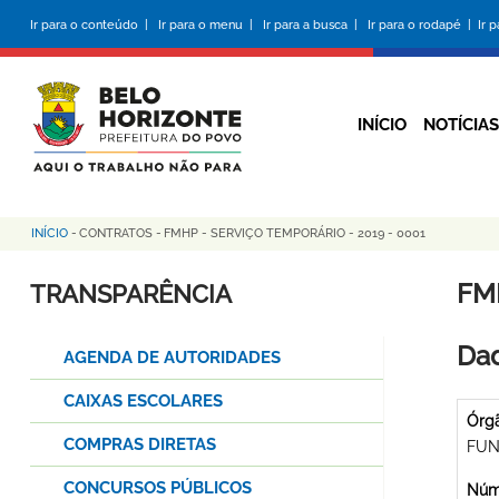
Pular
Ir para o conteúdo |
Ir para o menu |
Ir para a busca |
Ir para o rodapé |
Ir 
para
o
conteúdo
principal
INÍCIO
NOTÍCIAS
INÍCIO
-
CONTRATOS
-
FMHP - SERVIÇO TEMPORÁRIO - 2019 - 0001
Trilha
de
FM
TRANSPARÊNCIA
navegação
Dad
AGENDA DE AUTORIDADES
CAIXAS ESCOLARES
Órg
COMPRAS DIRETAS
FUN
CONCURSOS PÚBLICOS
Núme