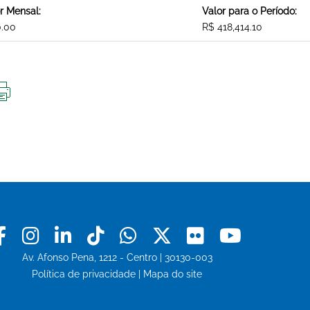
r Mensal:
Valor para o Período:
0.00
R$ 418,414.10
IMPRIMIR
ESTA
PÁGINA
Facebook
Instagram
Linkedin
Tiktok
Whatsapp
X
Flickr
Youtu
Av. Afonso Pena, 1212 - Centro | 30130-003
Política de privacidade
|
Mapa do site