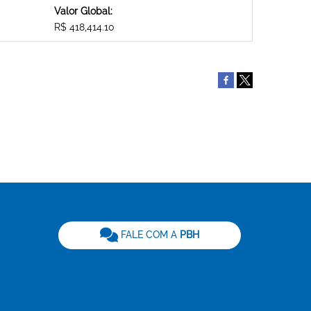
Valor Global:
R$ 418,414.10
be
FALE COM A
PBH