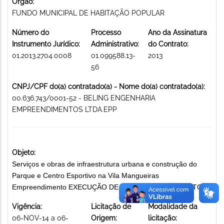
Órgão:
FUNDO MUNICIPAL DE HABITAÇÃO POPULAR
Número do
Processo
Ano da Assinatura
Instrumento Jurídico:
Administrativo:
do Contrato:
01.2013.2704.0008
01.099588.13-
2013
56
CNPJ/CPF do(a) contratado(a) - Nome do(a) contratado(a):
00.636.743/0001-52 - BELING ENGENHARIA
EMPREENDIMENTOS LTDA.EPP
Objeto:
Serviços e obras de infraestrutura urbana e construção do
Parque e Centro Esportivo na Vila Mangueiras
Empreendimento EXECUÇÃO DE OBRAS POR CONTRATO
Vigência:
Licitação de
Modalidade da
06-NOV-14 a 06-
Origem:
licitação: