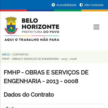
Pular
Portal
Acessibilidade
Alto Contraste
para
da
o
conteúdo
Prefeitura
O
principal
de
Belo
Horizonte
INÍCIO
-
CONTRATOS
-
Trilha
FMHP - OBRAS E SERVIÇOS DE ENGENHARIA - 2013 - 0008
de
FMHP - OBRAS E SERVIÇOS DE
navegação
ENGENHARIA - 2013 - 0008
Dados do Contrato