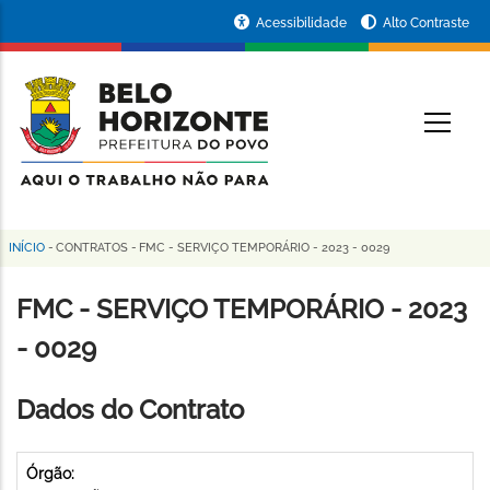
Pular
Portal
Acessibilidade
Alto Contraste
para
da
o
conteúdo
Prefeitura
O
principal
de
Belo
Horizonte
INÍCIO
-
CONTRATOS
-
FMC - SERVIÇO TEMPORÁRIO - 2023 - 0029
Trilha
de
FMC - SERVIÇO TEMPORÁRIO - 2023
navegação
- 0029
Dados do Contrato
Órgão: