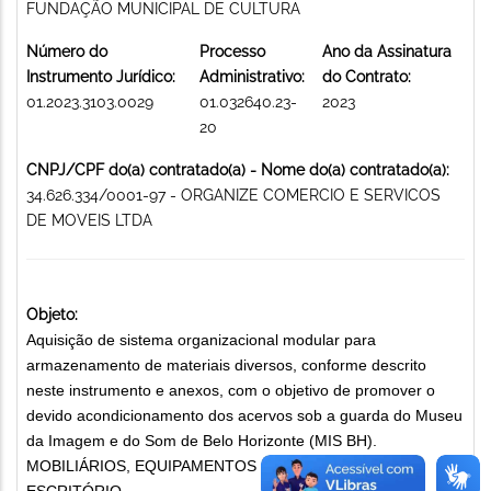
FUNDAÇÃO MUNICIPAL DE CULTURA
Número do
Processo
Ano da Assinatura
Instrumento Jurídico:
Administrativo:
do Contrato:
01.2023.3103.0029
01.032640.23-
2023
20
CNPJ/CPF do(a) contratado(a) - Nome do(a) contratado(a):
34.626.334/0001-97 - ORGANIZE COMERCIO E SERVICOS
DE MOVEIS LTDA
Objeto:
Aquisição de sistema organizacional modular para
armazenamento de materiais diversos, conforme descrito
neste instrumento e anexos, com o objetivo de promover o
devido acondicionamento dos acervos sob a guarda do Museu
da Imagem e do Som de Belo Horizonte (MIS BH).
MOBILIÁRIOS, EQUIPAMENTOS E UTENSÍLIOS DE
ESCRITÓRIO