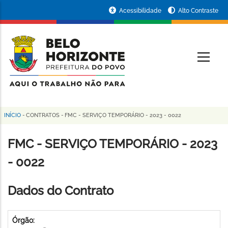
Pular
Portal
Acessibilidade
Alto Contraste
para
da
o
conteúdo
Prefeitura
O
principal
de
Belo
Horizonte
INÍCIO
-
CONTRATOS
-
FMC - SERVIÇO TEMPORÁRIO - 2023 - 0022
Trilha
de
FMC - SERVIÇO TEMPORÁRIO - 2023
navegação
- 0022
Dados do Contrato
Órgão: