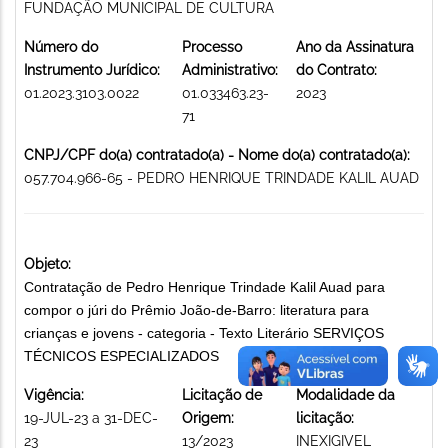
FUNDAÇÃO MUNICIPAL DE CULTURA
Número do
Processo
Ano da Assinatura
Instrumento Jurídico:
Administrativo:
do Contrato:
01.2023.3103.0022
01.033463.23-
2023
71
CNPJ/CPF do(a) contratado(a) - Nome do(a) contratado(a):
057.704.966-65 - PEDRO HENRIQUE TRINDADE KALIL AUAD
Objeto:
Contratação de Pedro Henrique Trindade Kalil Auad para
compor o júri do Prêmio João-de-Barro: literatura para
crianças e jovens - categoria - Texto Literário SERVIÇOS
TÉCNICOS ESPECIALIZADOS
Vigência:
Licitação de
Modalidade da
19-JUL-23 a 31-DEC-
Origem:
licitação:
23
13/2023
INEXIGIVEL