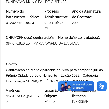
FUNDAÇÃO MUNICIPAL DE CULTURA
Número do
Processo
Ano da Assinatura
Instrumento Jurídico:
Administrativo:
do Contrato:
01.2022.3103.0024
01.035765.22-
2022
20
CNPJ/CPF do(a) contratado(a) - Nome do(a) contratado(a):
684.036.826-20 - MARIA APARECIDA DA SILVA
Objeto:
Contratação de Maria Aparecida da Silva para compor o juri do
Prêmio Cidade de Belo Horizonte - Edição 2022 - Categoria
Dramaturgia SERVIÇOS TÉCNICOS ESPECIALIZADOS
Vigência:
Licitação de
Modalidade da
01-SEP-22 a 31-DEC-
Origem:
licitação:
22
7/2022
INEXIGIVEL