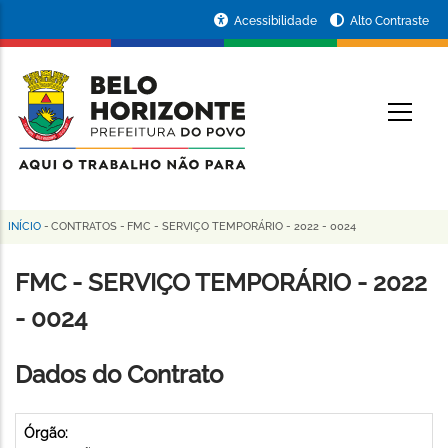
Pular
Portal
Acessibilidade
Alto Contraste
para
da
o
conteúdo
Prefeitura
O
principal
de
Belo
Horizonte
INÍCIO
-
CONTRATOS
-
FMC - SERVIÇO TEMPORÁRIO - 2022 - 0024
Trilha
de
FMC - SERVIÇO TEMPORÁRIO - 2022
navegação
- 0024
Dados do Contrato
Órgão: