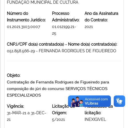
FUNDAÇÃO MUNICIPAL DE CULTURA
Número do
Processo
Ano da Assinatura
Instrumento Jurídico:
Administrativo:
do Contrato:
01.2021.3103.0007
01.012199.21-
2021
25
CNPJ/CPF do(a) contratado(a) - Nome do(a) contratado(a):
051.858.566-29 - FERNANDA RODRIGUES DE FIGUEIREDO
Objeto:
Contratação de Fernanda Rodrigues de Figueiredo para
composição do júri do concurso SERVIÇOS TÉCNICOS
ESPECIALIZADOS
Vigência:
Licitação de
Modalidade da
31-MAR-21 a 31-DEC-
Origem:
licitação:
21
5/2021
INEXIGIVEL