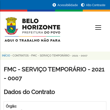
Pular
Portal
Acessibilidade
Alto Contraste
para
da
o
conteúdo
Prefeitura
O
principal
de
Belo
Horizonte
INÍCIO
-
CONTRATOS
-
FMC - SERVIÇO TEMPORÁRIO - 2021 - 0007
Trilha
de
FMC - SERVIÇO TEMPORÁRIO - 2021
navegação
- 0007
Dados do Contrato
Órgão: