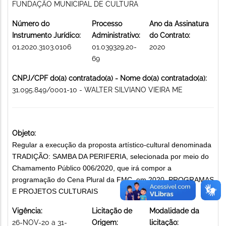
FUNDAÇÃO MUNICIPAL DE CULTURA
Número do
Processo
Ano da Assinatura
Instrumento Jurídico:
Administrativo:
do Contrato:
01.2020.3103.0106
01.039329.20-
2020
69
CNPJ/CPF do(a) contratado(a) - Nome do(a) contratado(a):
31.095.849/0001-10 - WALTER SILVIANO VIEIRA ME
Objeto:
Regular a execução da proposta artístico-cultural denominada
TRADIÇÃO: SAMBA DA PERIFERIA, selecionada por meio do
Chamamento Público 006/2020, que irá compor a
programação do Cena Plural da FMC, em 2020. PROGRAMAS
E PROJETOS CULTURAIS
Vigência:
Licitação de
Modalidade da
26-NOV-20 a 31-
Origem:
licitação: