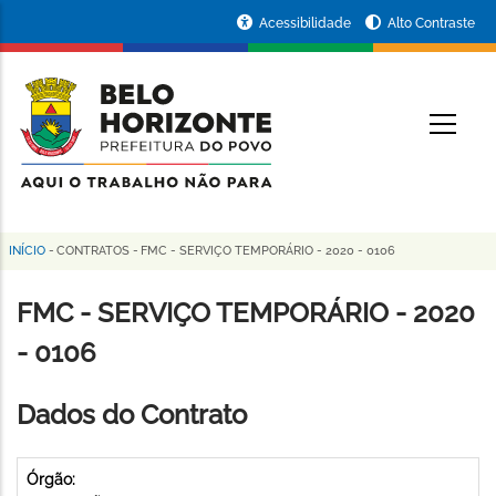
Pular
Portal
Acessibilidade
Alto Contraste
para
da
o
conteúdo
Prefeitura
O
principal
de
Belo
Horizonte
INÍCIO
-
CONTRATOS
-
FMC - SERVIÇO TEMPORÁRIO - 2020 - 0106
Trilha
de
FMC - SERVIÇO TEMPORÁRIO - 2020
navegação
- 0106
Dados do Contrato
Órgão: