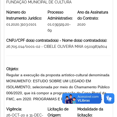
FUNDAÇÃO MUNICIPAL DE CULTURA
Número do
Processo
Ano da Assinatura
Instrumento Jurídico:
Administrativo:
do Contrato:
01.2020.3103.0101
01.039329.20-
2020
69
CNPJ/CPF do(a) contratado(a) - Nome do(a) contratado(a):
26.705.014/0001-02 - CIBELE OLIVEIRA MAIA 05019874604
Objeto:
Regular a execução da proposta artístico-cultural denominada
MONUMENTO: ESTUDO SOBRE UM LEGADO EM
ISOLAMENTO, selecionada por meio do Chamamento Público
006/2020, que irá compor a programação do Cena Plural da
FMC, em 2020. PROGRAMAS E PROJETOS CULTURAIS
Vigência:
Licitação de
Modalidade da
26-OCT-20 a 31-DEC-
Origem:
licitação: