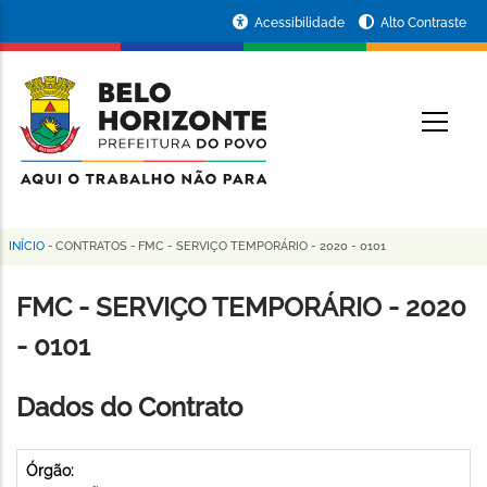
Pular
Portal
Acessibilidade
Alto Contraste
para
da
o
conteúdo
Prefeitura
O
principal
de
Belo
Horizonte
INÍCIO
-
CONTRATOS
-
FMC - SERVIÇO TEMPORÁRIO - 2020 - 0101
Trilha
de
FMC - SERVIÇO TEMPORÁRIO - 2020
navegação
- 0101
Dados do Contrato
Órgão: