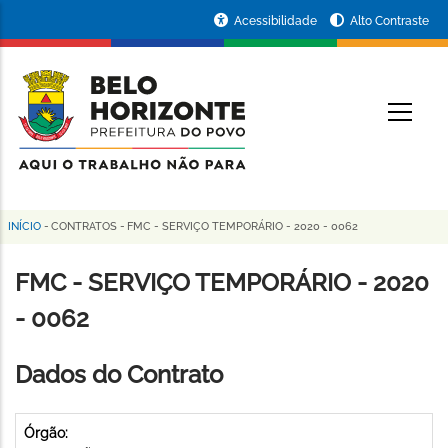
Pular
Portal
Acessibilidade
Alto Contraste
para
da
o
conteúdo
Prefeitura
O
principal
de
Belo
Horizonte
INÍCIO
-
CONTRATOS
-
FMC - SERVIÇO TEMPORÁRIO - 2020 - 0062
Trilha
de
FMC - SERVIÇO TEMPORÁRIO - 2020
navegação
- 0062
Dados do Contrato
Órgão: