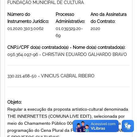
FUNDAÇÃO MUNICIPAL DE CULTURA
Número do
Processo
Ano da Assinatura
Instrumento Jurídico:
Administrativo:
do Contrato:
01.2020.3103.0062
01.039329.20-
2020
69
CNPJ/CPF do(a) contratado(a) - Nome do(a) contratado(a):
056.364.097-96 - CHRISTIAN EDUARDO GALHARDO BRAVO
330.221.468-50 - VINICIUS CABRAL RIBEIRO
Objeto:
Regular a execução da proposta artístico-cultural denominada
THE INNERNETTES (COMUNA LIVE EDIT), selecionada por
meio do Chamamento Público 006/2020, que irá compor a
programação do Cena Plural da FMC, em 2020. PROGRAMAS