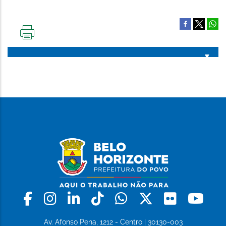
IMPRIMIR
ESTA
PÁGINA
Facebook
Instagram
Linkedin
Tiktok
Whatsapp
X
Flickr
Yo
Av. Afonso Pena, 1212 - Centro | 30130-003