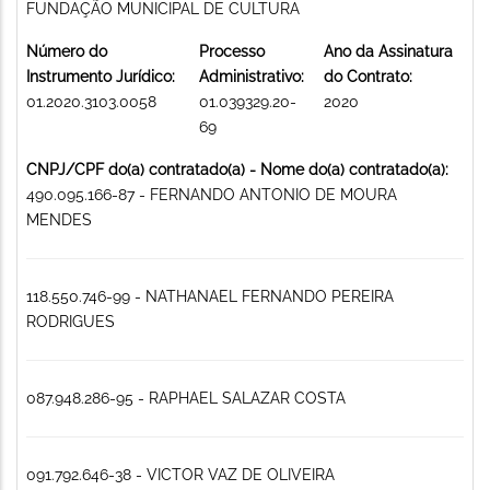
FUNDAÇÃO MUNICIPAL DE CULTURA
Número do
Processo
Ano da Assinatura
Instrumento Jurídico:
Administrativo:
do Contrato:
01.2020.3103.0058
01.039329.20-
2020
69
CNPJ/CPF do(a) contratado(a) - Nome do(a) contratado(a):
490.095.166-87 - FERNANDO ANTONIO DE MOURA
MENDES
118.550.746-99 - NATHANAEL FERNANDO PEREIRA
RODRIGUES
087.948.286-95 - RAPHAEL SALAZAR COSTA
091.792.646-38 - VICTOR VAZ DE OLIVEIRA