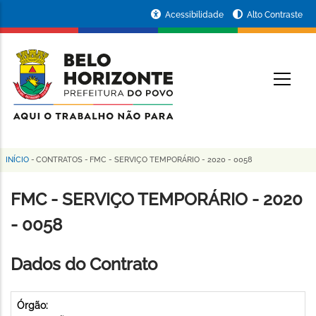
Pular
Portal
Acessibilidade
Alto Contraste
para
da
o
conteúdo
Prefeitura
O
principal
de
Belo
Horizonte
INÍCIO
-
CONTRATOS
-
FMC - SERVIÇO TEMPORÁRIO - 2020 - 0058
Trilha
de
FMC - SERVIÇO TEMPORÁRIO - 2020
navegação
- 0058
Dados do Contrato
Órgão: