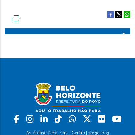
IMPRIMIR
ESTA
PÁGINA
Facebook
Instagram
Linkedin
Tiktok
Whatsapp
X
Flickr
Yo
Av. Afonso Pena, 1212 - Centro | 30130-003