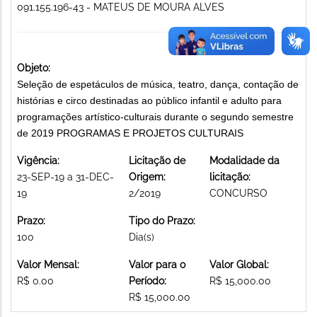
091.155.196-43 - MATEUS DE MOURA ALVES
Objeto:
Seleção de espetáculos de música, teatro, dança, contação de
histórias e circo destinadas ao público infantil e adulto para
programações artístico-culturais durante o segundo semestre
de 2019 PROGRAMAS E PROJETOS CULTURAIS
Vigência:
Licitação de
Modalidade da
23-SEP-19 a 31-DEC-
Origem:
licitação:
19
2/2019
CONCURSO
Prazo:
Tipo do Prazo:
100
Dia(s)
Valor Mensal:
Valor para o
Valor Global:
R$ 0.00
Período:
R$ 15,000.00
R$ 15,000.00