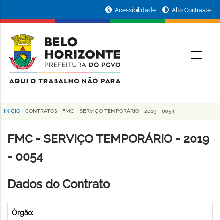
Pular
Portal
Acessibilidade
Alto Contraste
para
da
o
conteúdo
Prefeitura
O
principal
de
Belo
Horizonte
INÍCIO
-
CONTRATOS
-
FMC - SERVIÇO TEMPORÁRIO - 2019 - 0054
Trilha
de
FMC - SERVIÇO TEMPORÁRIO - 2019
navegação
- 0054
Dados do Contrato
Órgão: