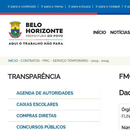
Pular
Ir para o conteúdo |
Ir para o menu |
Ir para a busca |
Ir para o rodapé |
Ir 
para
o
conteúdo
principal
INÍCIO
NOTÍCIAS
INÍCIO
-
CONTRATOS
-
FMC - SERVIÇO TEMPORÁRIO - 2019 - 0045
Trilha
de
FM
TRANSPARÊNCIA
navegação
Dad
AGENDA DE AUTORIDADES
CAIXAS ESCOLARES
Órg
COMPRAS DIRETAS
FUN
CONCURSOS PÚBLICOS
Núme