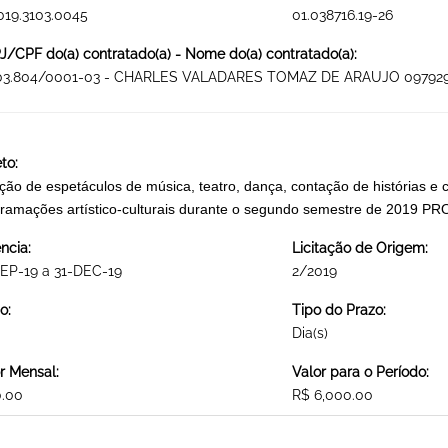
019.3103.0045
01.038716.19-26
/CPF do(a) contratado(a) - Nome do(a) contratado(a):
703.804/0001-03 - CHARLES VALADARES TOMAZ DE ARAUJO 09792
to:
ção de espetáculos de música, teatro, dança, contação de histórias e ci
ramações artístico-culturais durante o segundo semestre de 20
ncia:
Licitação de Origem:
EP-19 a 31-DEC-19
2/2019
o:
Tipo do Prazo:
Dia(s)
r Mensal:
Valor para o Período:
0.00
R$ 6,000.00