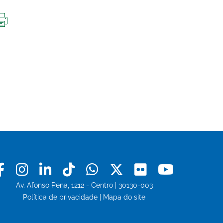
IMPRIMIR
ESTA
PÁGINA
Facebook
Instagram
Linkedin
Tiktok
Whatsapp
X
Flickr
Youtu
Av. Afonso Pena, 1212 - Centro | 30130-003
Política de privacidade
|
Mapa do site