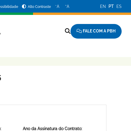
−
+
A
A
EN
PT
ES
ssibilidade
Alto Contraste
FALE COM A PBH
A
5
:
Ano da Assinatura do Contrato: