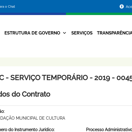
Portal
para o Chat
Ace
da
Prefeitura
ESTRUTURA DE GOVERNO
SERVIÇOS
TRANSPARÊNCI
Navegação
de
Principal
Belo
Horizonte
C - SERVIÇO TEMPORÁRIO - 2019 - 004
os do Contrato
ão:
DAÇÃO MUNICIPAL DE CULTURA
ro do Instrumento Jurídico:
Processo Administrativo