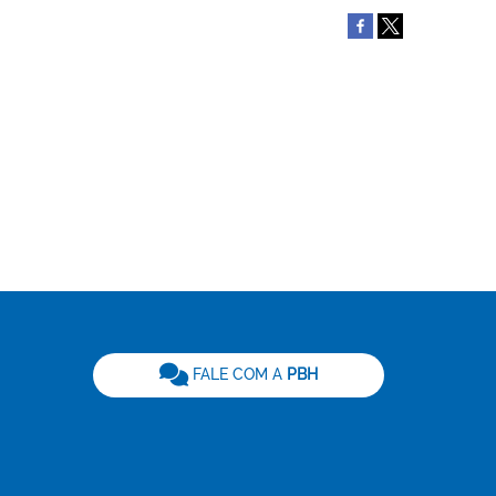
be
FALE COM A
PBH