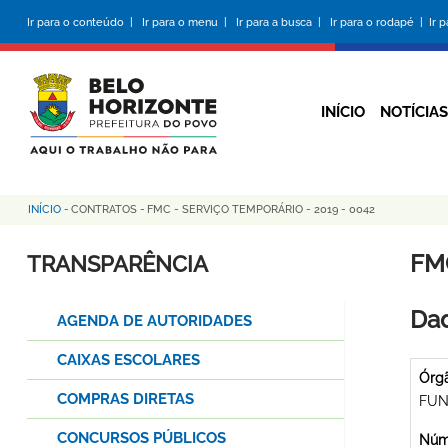
Pular
Ir para o conteúdo |
Ir para o menu |
Ir para a busca |
Ir para o rodapé |
Ir 
para
o
conteúdo
principal
INÍCIO
NOTÍCIAS
INÍCIO
-
CONTRATOS
-
FMC - SERVIÇO TEMPORÁRIO - 2019 - 0042
Trilha
de
FM
TRANSPARÊNCIA
navegação
Dad
AGENDA DE AUTORIDADES
CAIXAS ESCOLARES
Órg
COMPRAS DIRETAS
FUN
CONCURSOS PÚBLICOS
Núme