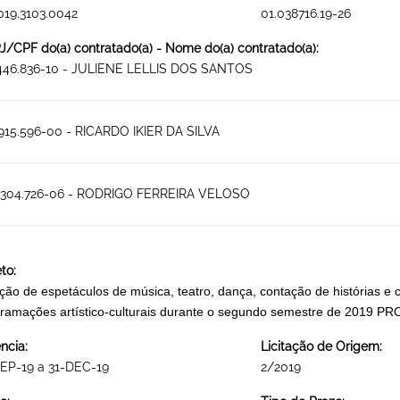
019.3103.0042
01.038716.19-26
/CPF do(a) contratado(a) - Nome do(a) contratado(a):
.446.836-10 - JULIENE LELLIS DOS SANTOS
915.596-00 - RICARDO IKIER DA SILVA
.304.726-06 - RODRIGO FERREIRA VELOSO
to:
ção de espetáculos de música, teatro, dança, contação de histórias e ci
ramações artístico-culturais durante o segundo semestre de 20
ncia:
Licitação de Origem:
EP-19 a 31-DEC-19
2/2019