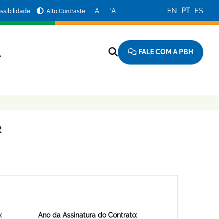
−
+
A
A
EN
PT
ES
ssibilidade
Alto Contraste
FALE COM A PBH
A
2
:
Ano da Assinatura do Contrato: