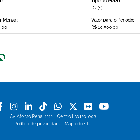
o:
Tipo do Prazo:
Dia(s)
r Mensal:
Valor para o Período:
0.00
R$ 10,500.00
IMPRIMIR
ESTA
PÁGINA
Facebook
Instagram
Linkedin
Tiktok
Whatsapp
X
Flickr
Youtu
Av. Afonso Pena, 1212 - Centro | 30130-003
Política de privacidade
|
Mapa do site