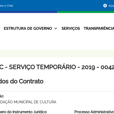
Portal
para o Chat
Ace
da
Prefeitura
ESTRUTURA DE GOVERNO
SERVIÇOS
TRANSPARÊNCI
Navegação
de
Principal
Belo
Horizonte
C - SERVIÇO TEMPORÁRIO - 2019 - 004
os do Contrato
ão:
DAÇÃO MUNICIPAL DE CULTURA
ro do Instrumento Jurídico:
Processo Administrativo