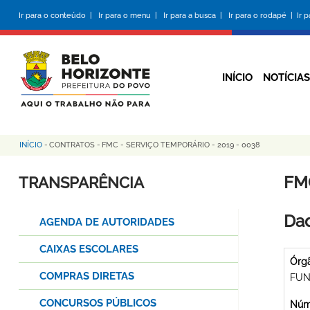
Pular
Ir para o conteúdo |
Ir para o menu |
Ir para a busca |
Ir para o rodapé |
Ir 
para
o
conteúdo
principal
INÍCIO
NOTÍCIAS
INÍCIO
-
CONTRATOS
-
FMC - SERVIÇO TEMPORÁRIO - 2019 - 0038
Trilha
de
FM
TRANSPARÊNCIA
navegação
Dad
AGENDA DE AUTORIDADES
CAIXAS ESCOLARES
Órg
COMPRAS DIRETAS
FUN
CONCURSOS PÚBLICOS
Núme