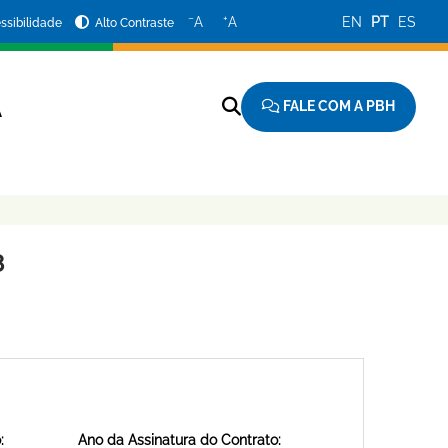
−
+
A
A
EN
PT
ES
ssibilidade
Alto Contraste
FALE COM A PBH
A
8
:
Ano da Assinatura do Contrato: