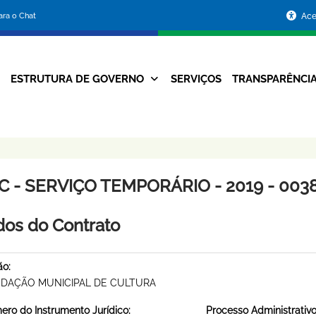
Portal
para o Chat
Ace
da
Prefeitura
ESTRUTURA DE GOVERNO
SERVIÇOS
TRANSPARÊNCI
Navegação
de
Principal
Belo
Horizonte
C - SERVIÇO TEMPORÁRIO - 2019 - 003
os do Contrato
ão:
DAÇÃO MUNICIPAL DE CULTURA
ro do Instrumento Jurídico:
Processo Administrativo