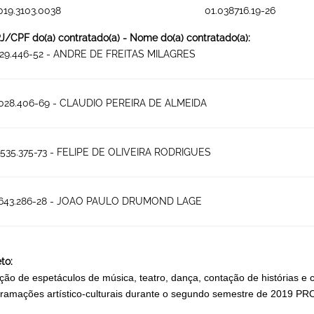
019.3103.0038
01.038716.19-26
/CPF do(a) contratado(a) - Nome do(a) contratado(a):
.329.446-52 - ANDRE DE FREITAS MILAGRES
.028.406-69 - CLAUDIO PEREIRA DE ALMEIDA
.535.375-73 - FELIPE DE OLIVEIRA RODRIGUES
.643.286-28 - JOAO PAULO DRUMOND LAGE
to:
ção de espetáculos de música, teatro, dança, contação de histórias e ci
ramações artístico-culturais durante o segundo semestre de 20