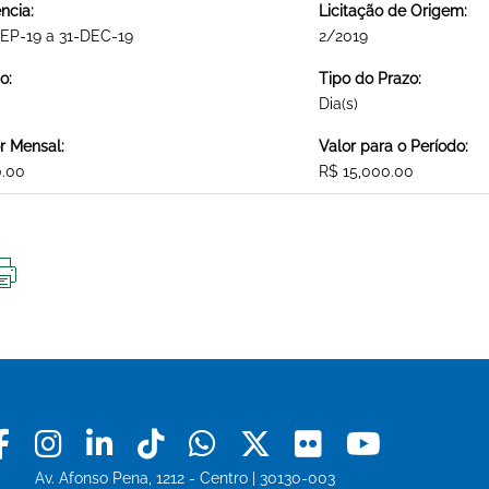
ncia:
Licitação de Origem:
EP-19 a 31-DEC-19
2/2019
o:
Tipo do Prazo:
Dia(s)
r Mensal:
Valor para o Período:
0.00
R$ 15,000.00
IMPRIMIR
ESTA
PÁGINA
Facebook
Instagram
Linkedin
Tiktok
Whatsapp
X
Flickr
Youtu
Av. Afonso Pena, 1212 - Centro | 30130-003