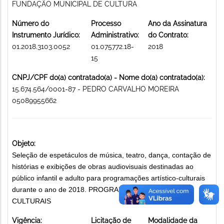
FUNDAÇÃO MUNICIPAL DE CULTURA
Número do
Processo
Ano da Assinatura
Instrumento Jurídico:
Administrativo:
do Contrato:
01.2018.3103.0052
01.075772.18-
2018
15
CNPJ/CPF do(a) contratado(a) - Nome do(a) contratado(a):
15.674.564/0001-87 - PEDRO CARVALHO MOREIRA
05089955662
Objeto:
Seleção de espetáculos de música, teatro, dança, contação de
histórias e exibições de obras audiovisuais destinadas ao
público infantil e adulto para programações artístico-culturais
durante o ano de 2018. PROGRAMAS E PROJETOS
CULTURAIS
Vigência:
Licitação de
Modalidade da