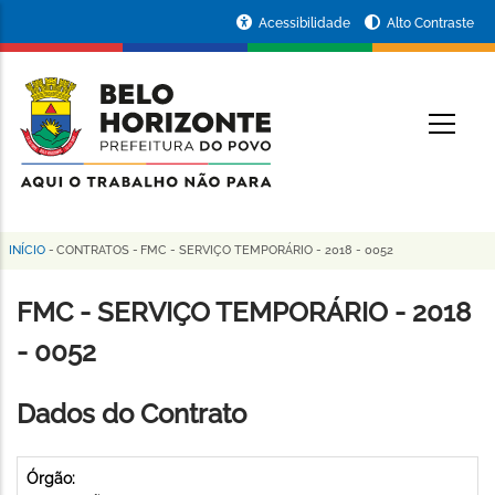
Pular
Portal
Acessibilidade
Alto Contraste
para
da
o
conteúdo
Prefeitura
O
principal
de
Belo
Horizonte
INÍCIO
-
CONTRATOS
-
FMC - SERVIÇO TEMPORÁRIO - 2018 - 0052
Trilha
de
FMC - SERVIÇO TEMPORÁRIO - 2018
navegação
- 0052
Dados do Contrato
Órgão: