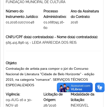
FUNDAÇÃO MUNICIPAL DE CULTURA
Número do
Processo
Ano da Assinatura
Instrumento Jurídico:
Administrativo:
do Contrato:
01.2016.0207.0048
01.068745.16-
2016
60
CNPJ/CPF do(a) contratado(a) - Nome do(a) contratado(a):
565.415.896-15 - LEIDA APARECIDA DOS REIS
Objeto:
Contratação de artista para compor o júri do Concurso
Nacional de Literatura "Cidade de Belo Horizonte" - edição
2015, na categoria "romance". SERVIÇOS TÉCNICOS
ESPECIALIZADOS
Vigência:
Licitação de
Modalidade da
09-AUG-16 a 30-
Origem:
licitação:
NOV-16
28/2016
INEXIGIVEL