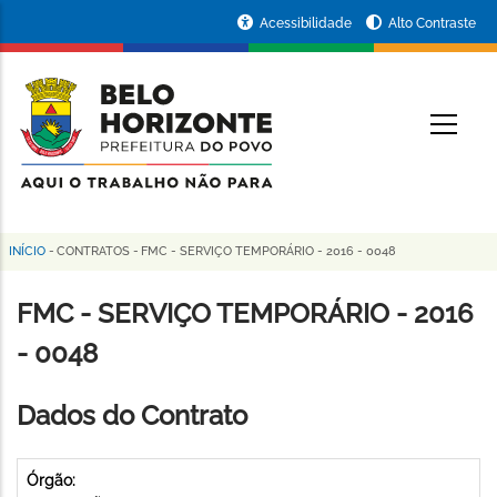
Pular
Portal
Acessibilidade
Alto Contraste
para
da
o
conteúdo
Prefeitura
O
principal
de
Belo
Horizonte
INÍCIO
-
CONTRATOS
-
FMC - SERVIÇO TEMPORÁRIO - 2016 - 0048
Trilha
de
FMC - SERVIÇO TEMPORÁRIO - 2016
navegação
- 0048
Dados do Contrato
Órgão: