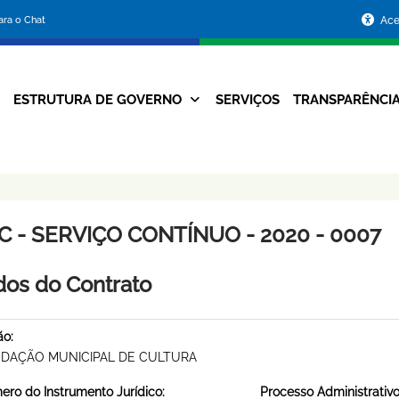
Portal
para o Chat
Ace
da
Prefeitura
ESTRUTURA DE GOVERNO
SERVIÇOS
TRANSPARÊNCI
Navegação
de
Principal
Belo
Horizonte
C - SERVIÇO CONTÍNUO - 2020 - 0007
os do Contrato
ão:
DAÇÃO MUNICIPAL DE CULTURA
ro do Instrumento Jurídico:
Processo Administrativo