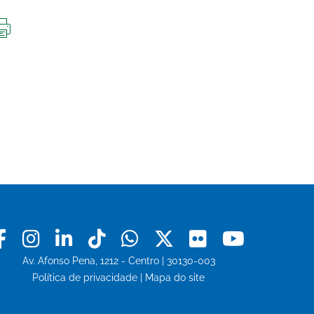
IMPRIMIR
ESTA
PÁGINA
Facebook
Instagram
Linkedin
Tiktok
Whatsapp
X
Flickr
Youtu
Av. Afonso Pena, 1212 - Centro | 30130-003
Política de privacidade
|
Mapa do site