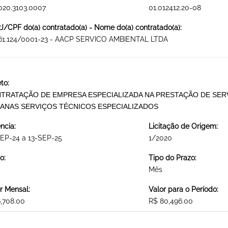
020.3103.0007
01.012412.20-08
/CPF do(a) contratado(a) - Nome do(a) contratado(a):
361.124/0001-23 - AACP SERVICO AMBIENTAL LTDA
to:
TRATAÇÃO DE EMPRESA ESPECIALIZADA NA PRESTAÇÃO DE SER
ANAS SERVIÇOS TÉCNICOS ESPECIALIZADOS
ncia:
Licitação de Origem:
EP-24 a 13-SEP-25
1/2020
o:
Tipo do Prazo:
Mês
r Mensal:
Valor para o Período:
,708.00
R$ 80,496.00