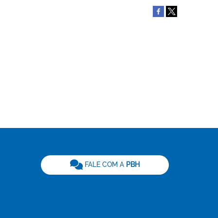
be
FALE COM A
PBH