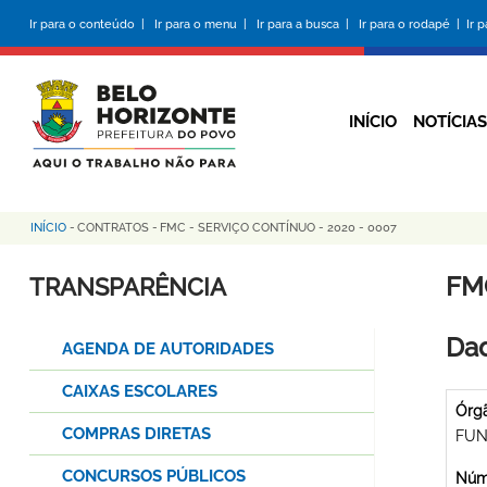
Pular
Ir para o conteúdo |
Ir para o menu |
Ir para a busca |
Ir para o rodapé |
Ir 
para
o
conteúdo
principal
INÍCIO
NOTÍCIAS
INÍCIO
-
CONTRATOS
-
FMC - SERVIÇO CONTÍNUO - 2020 - 0007
Trilha
de
FM
TRANSPARÊNCIA
navegação
Dad
AGENDA DE AUTORIDADES
CAIXAS ESCOLARES
Órg
COMPRAS DIRETAS
FUN
CONCURSOS PÚBLICOS
Núme