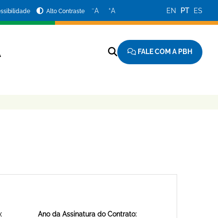
−
+
A
A
EN
PT
ES
ssibilidade
Alto Contraste
FALE COM A PBH
A
:
Ano da Assinatura do Contrato: