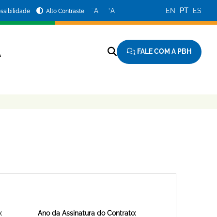
−
+
A
A
EN
PT
ES
ssibilidade
Alto Contraste
FALE COM A PBH
A
:
Ano da Assinatura do Contrato: