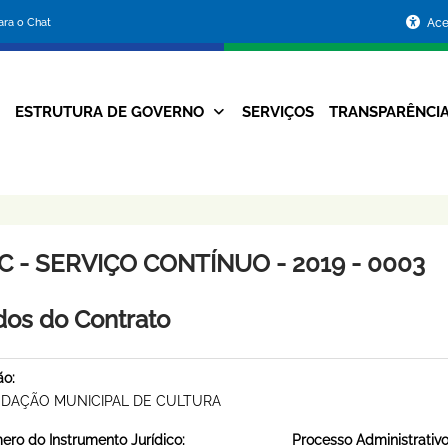
Portal
para o Chat
Ace
da
Prefeitura
ESTRUTURA DE GOVERNO
SERVIÇOS
TRANSPARÊNCI
Navegação
de
Principal
Belo
Horizonte
C - SERVIÇO CONTÍNUO - 2019 - 0003
os do Contrato
ão:
DAÇÃO MUNICIPAL DE CULTURA
ro do Instrumento Jurídico:
Processo Administrativo