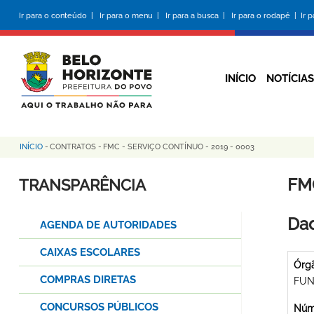
Pular
Ir para o conteúdo |
Ir para o menu |
Ir para a busca |
Ir para o rodapé |
Ir 
para
o
conteúdo
principal
INÍCIO
NOTÍCIAS
INÍCIO
-
CONTRATOS
-
FMC - SERVIÇO CONTÍNUO - 2019 - 0003
Trilha
de
FM
TRANSPARÊNCIA
navegação
Dad
AGENDA DE AUTORIDADES
CAIXAS ESCOLARES
Órg
COMPRAS DIRETAS
FUN
CONCURSOS PÚBLICOS
Núme