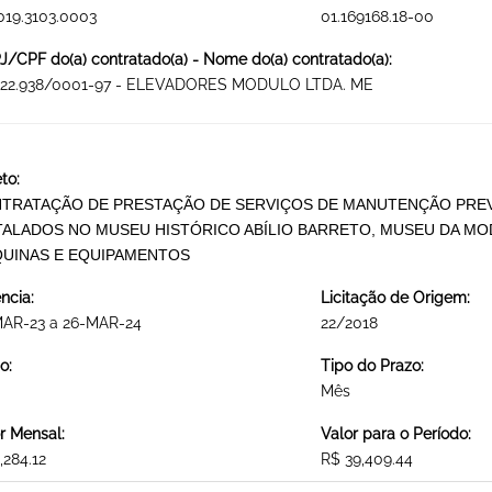
019.3103.0003
01.169168.18-00
/CPF do(a) contratado(a) - Nome do(a) contratado(a):
822.938/0001-97 - ELEVADORES MODULO LTDA. ME
to:
TRATAÇÃO DE PRESTAÇÃO DE SERVIÇOS DE MANUTENÇÃO PREV
TALADOS NO MUSEU HISTÓRICO ABÍLIO BARRETO, MUSEU DA MO
UINAS E EQUIPAMENTOS
ncia:
Licitação de Origem:
MAR-23 a 26-MAR-24
22/2018
o:
Tipo do Prazo:
Mês
r Mensal:
Valor para o Período:
,284.12
R$ 39,409.44