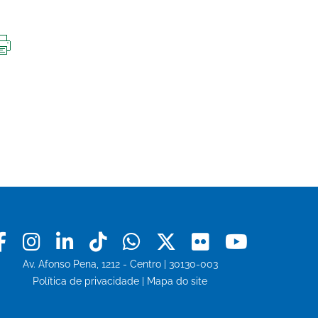
IMPRIMIR
ESTA
PÁGINA
Facebook
Instagram
Linkedin
Tiktok
Whatsapp
X
Flickr
Youtu
Av. Afonso Pena, 1212 - Centro | 30130-003
Política de privacidade
|
Mapa do site