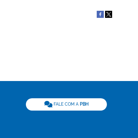
be
FALE COM A
PBH