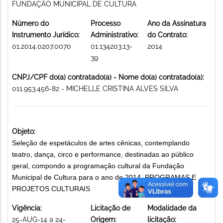
FUNDAÇÃO MUNICIPAL DE CULTURA
Número do
Processo
Ano da Assinatura
Instrumento Jurídico:
Administrativo:
do Contrato:
01.2014.0207.0070
01.134203.13-
2014
39
CNPJ/CPF do(a) contratado(a) - Nome do(a) contratado(a):
011.953.456-82 - MICHELLE CRISTINA ALVES SILVA
Objeto:
Seleção de espetáculos de artes cênicas, contemplando
teatro, dança, circo e performance, destinadas ao público
geral, compondo a programação cultural da Fundação
Municipal de Cultura para o ano de 2014. PROGRAMAS E
PROJETOS CULTURAIS
Vigência:
Licitação de
Modalidade da
25-AUG-14 a 24-
Origem:
licitação: