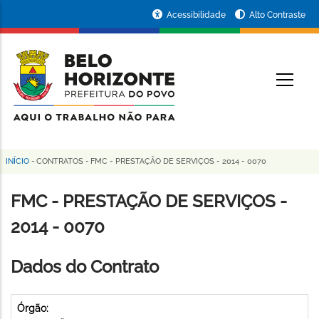
Pular
Portal
Acessibilidade
Alto Contraste
para
da
o
conteúdo
Prefeitura
O
principal
de
Belo
Horizonte
INÍCIO
-
CONTRATOS
-
FMC - PRESTAÇÃO DE SERVIÇOS - 2014 - 0070
Trilha
de
FMC - PRESTAÇÃO DE SERVIÇOS -
navegação
2014 - 0070
Dados do Contrato
Órgão: