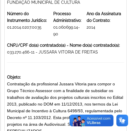
FUNDAÇÃO MUNICIPAL DE CULTURA
Número do
Processo
Ano da Assinatura
Instrumento Jurídico:
Administrativo:
do Contrato:
01.2014.0207.0035
01.060699.14-
2014
90
CNPJ/CPF do(a) contratado(a) - Nome do(a) contratado(a):
033.270.466-11 - JUSSARA VITORIA DE FREITAS
Objeto:
Contratação da profissional Jussara Vitoria para compor o
Grupo Técnico Assessor com a finalidade de subsidiar os
trabalhos de avaliação dos projetos culturais inscritos no Edital
2013, publicado no DOM em 11/12/2013, nos termos da Lei
Municipal de Incentivo à Cultura 6498/93, regulamentada pelo
Decreto nº 11.103/2012. Esta profissional irá analisar os
projetos na área de Audiovisual. SERVIÇOS TÉCNICOS
ESPECIALIZADOS