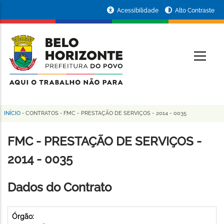
Pular
Portal
Acessibilidade
Alto Contraste
para
da
o
conteúdo
Prefeitura
O
principal
de
Belo
Horizonte
INÍCIO
-
CONTRATOS
-
FMC - PRESTAÇÃO DE SERVIÇOS - 2014 - 0035
Trilha
de
FMC - PRESTAÇÃO DE SERVIÇOS -
navegação
2014 - 0035
Dados do Contrato
Órgão: