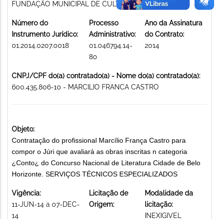
FUNDAÇÃO MUNICIPAL DE CULTURA
Número do
Processo
Ano da Assinatura
Instrumento Jurídico:
Administrativo:
do Contrato:
01.2014.0207.0018
01.046794.14-
2014
80
CNPJ/CPF do(a) contratado(a) - Nome do(a) contratado(a):
600.435.806-10 - MARCILIO FRANCA CASTRO
Objeto:
Contratação do profissional Marcílio França Castro para
compor o Júri que avaliará as obras inscritas n categoria
¿Conto¿ do Concurso Nacional de Literatura Cidade de Belo
Horizonte. SERVIÇOS TÉCNICOS ESPECIALIZADOS
Vigência:
Licitação de
Modalidade da
11-JUN-14 a 07-DEC-
Origem:
licitação:
14
INEXIGIVEL