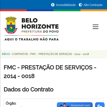
Pular
Portal
Acessibilidade
Alto Contraste
para
da
o
conteúdo
Prefeitura
O
principal
de
Belo
Horizonte
INÍCIO
-
CONTRATOS
-
FMC - PRESTAÇÃO DE SERVIÇOS - 2014 - 0018
Trilha
de
FMC - PRESTAÇÃO DE SERVIÇOS -
navegação
2014 - 0018
Dados do Contrato
Órgão: