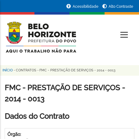
Pular
Portal
Acessibilidade
Alto Contraste
para
da
o
conteúdo
Prefeitura
O
principal
de
Belo
Horizonte
INÍCIO
-
CONTRATOS
-
FMC - PRESTAÇÃO DE SERVIÇOS - 2014 - 0013
Trilha
de
FMC - PRESTAÇÃO DE SERVIÇOS -
navegação
2014 - 0013
Dados do Contrato
Órgão: