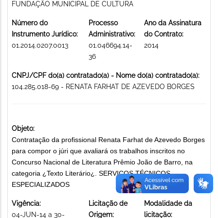
FUNDAÇÃO MUNICIPAL DE CULTURA
Número do
Processo
Ano da Assinatura
Instrumento Jurídico:
Administrativo:
do Contrato:
01.2014.0207.0013
01.046694.14-
2014
36
CNPJ/CPF do(a) contratado(a) - Nome do(a) contratado(a):
104.285.018-69 - RENATA FARHAT DE AZEVEDO BORGES
Objeto:
Contratação da profissional Renata Farhat de Azevedo Borges
para compor o júri que avaliará os trabalhos inscritos no
Concurso Nacional de Literatura Prêmio João de Barro, na
categoria ¿Texto Literário¿. SERVIÇOS TÉCNICOS
ESPECIALIZADOS
Vigência:
Licitação de
Modalidade da
04-JUN-14 a 30-
Origem:
licitação: