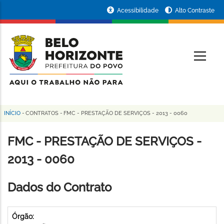
Pular
Portal
Acessibilidade
Alto Contraste
para
da
o
conteúdo
Prefeitura
O
principal
de
Belo
Horizonte
INÍCIO
-
CONTRATOS
-
FMC - PRESTAÇÃO DE SERVIÇOS - 2013 - 0060
Trilha
de
FMC - PRESTAÇÃO DE SERVIÇOS -
navegação
2013 - 0060
Dados do Contrato
Órgão: