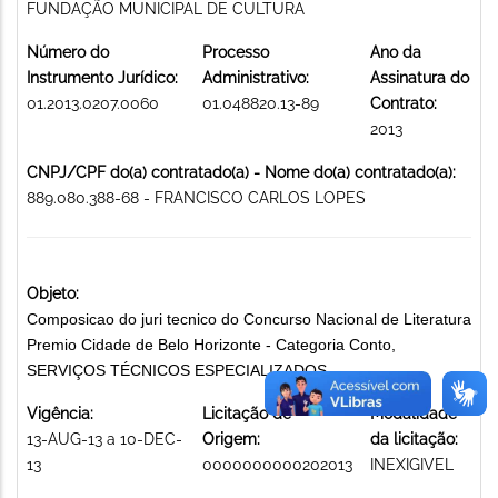
FUNDAÇÃO MUNICIPAL DE CULTURA
Número do
Processo
Ano da
Instrumento Jurídico:
Administrativo:
Assinatura do
01.2013.0207.0060
01.048820.13-89
Contrato:
2013
CNPJ/CPF do(a) contratado(a) - Nome do(a) contratado(a):
889.080.388-68 - FRANCISCO CARLOS LOPES
Objeto:
Composicao do juri tecnico do Concurso Nacional de Literatura
Premio Cidade de Belo Horizonte - Categoria Conto,
SERVIÇOS TÉCNICOS ESPECIALIZADOS
Vigência:
Licitação de
Modalidade
13-AUG-13 a 10-DEC-
Origem:
da licitação:
13
0000000000202013
INEXIGIVEL