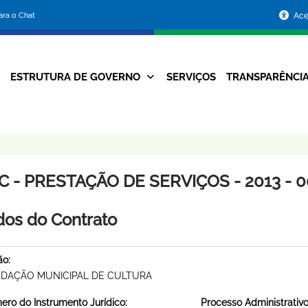
Portal
para o Chat
Ace
da
Prefeitura
ESTRUTURA DE GOVERNO
SERVIÇOS
TRANSPARÊNCI
Navegação
de
Principal
Belo
Horizonte
 - PRESTAÇÃO DE SERVIÇOS - 2013 - 0
os do Contrato
ão:
DAÇÃO MUNICIPAL DE CULTURA
ro do Instrumento Jurídico:
Processo Administrativo