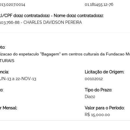
013.0207.0014
01.181455.12-76
/CPF do(a) contratado(a) - Nome do(a) contratado(a):
.103.766-88 - CHARLES DAVIDSON PEREIRA
to:
izacao do espetaculo "Bagagem" em centros culturais da Fundacao
TURAIS
ncia:
Licitação de Origem:
UN-13 a 22-NOV-13
00102012
o:
Tipo do Prazo:
Dia(s)
r Mensal:
Valor para o Período:
R$ 15,000.00