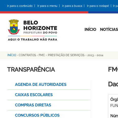
Pular
Ir para o conteúdo |
Ir para o menu |
Ir para a busca |
Ir para o rodapé |
Ir 
para
o
conteúdo
principal
INÍCIO
NOTÍCIAS
INÍCIO
-
CONTRATOS
-
FMC - PRESTAÇÃO DE SERVIÇOS - 2013 - 0014
Trilha
de
FMC
TRANSPARÊNCIA
navegação
Dad
AGENDA DE AUTORIDADES
CAIXAS ESCOLARES
Órg
COMPRAS DIRETAS
FUN
CONCURSOS PÚBLICOS
Núme