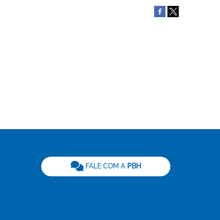
be
FALE COM A
PBH