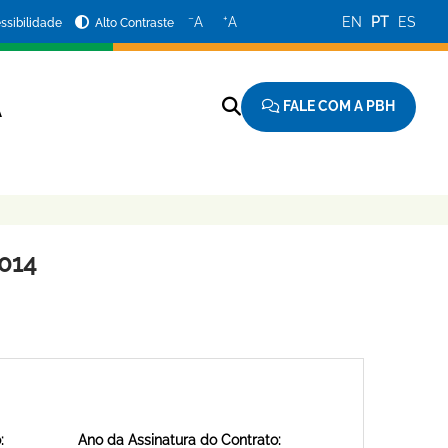
−
+
A
A
EN
PT
ES
ssibilidade
Alto Contraste
FALE COM A PBH
A
014
:
Ano da Assinatura do Contrato: