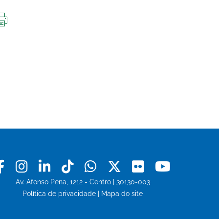
IMPRIMIR
ESTA
PÁGINA
Facebook
Instagram
Linkedin
Tiktok
Whatsapp
X
Flickr
Youtu
Av. Afonso Pena, 1212 - Centro | 30130-003
Política de privacidade
|
Mapa do site