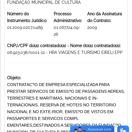
FUNDAÇÃO MUNICIPAL DE CULTURA
Número do
Processo
Ano da Assinatura
Instrumento Jurídico:
Administrativo:
do Contrato:
01.2009.0207.0489
01.067724.09-
2009
26
CNPJ/CPF do(a) contratado(a) - Nome do(a) contratado(a):
06.923.038/0001-12 - HRA VIAGENS E TURISMO EIRELI EPP
Objeto:
CONTRATAC?O DE EMPRESA ESPECIALIZADA PARA
PRESTAR SERVICOS DE EMISS?O DE PASSAGENS AEREAS,
TERRESTRES E MARITIMAS, NACIONAIS E IN-
TERNACIONAIS, RESERVA DE HOTEIS NO TERRITORIO
NACIONAL E NO EXTE-RIOR, EMISS?O DE VISTOS EM
PASSAPORTES E SERVICOS COMPL
EMENTARES,DESTINADOS A SERVIDORES DA FUNDAC?O
MUNICIPAL DE CULTURA E PESSOAA SEU SERVICOS,