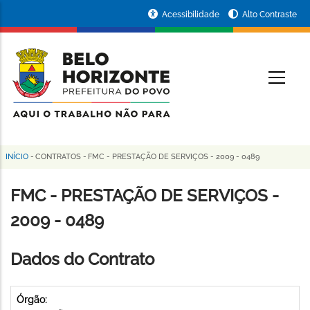
Pular
Portal
Acessibilidade
Alto Contraste
para
da
o
conteúdo
Prefeitura
O
principal
de
Belo
Horizonte
INÍCIO
-
CONTRATOS
-
FMC - PRESTAÇÃO DE SERVIÇOS - 2009 - 0489
Trilha
de
FMC - PRESTAÇÃO DE SERVIÇOS -
navegação
2009 - 0489
Dados do Contrato
Órgão: